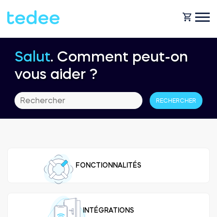
Salut
. Comment peut-on
COMMENT ÇA MARCHE ?
vous aider ?
PRODUITS
Maison
Serrures
BOUTIQUE
Location
Tedee GO
FONCTIONNALITÉS
ASSISTANCE
Entreprise
Tedee GO2
BLOG
INTÉGRATIONS