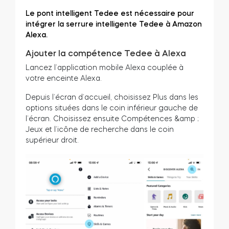
Le pont intelligent Tedee est nécessaire pour
intégrer la serrure intelligente Tedee à Amazon
Alexa.
Module relais connecté BleBox
Ajouter la compétence Tedee à Alexa
Lancez l’application mobile Alexa couplée à
votre enceinte Alexa.
Tedee Dry Contact
Depuis l’écran d’accueil, choisissez Plus dans les
options situées dans le coin inférieur gauche de
l’écran. Choisissez ensuite Compétences &amp ;
Jeux et l’icône de recherche dans le coin
supérieur droit.
Tedee GO2
Acheter