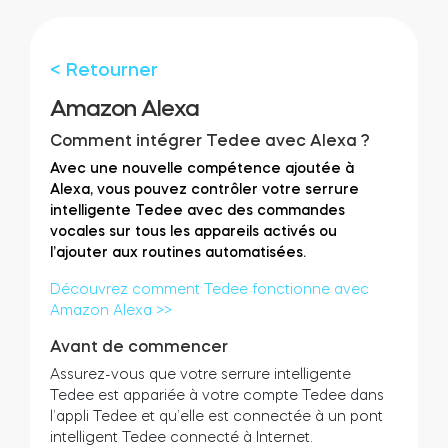
Cylindres
< Retourner
Amazon Alexa
Adaptateurs
Comment intégrer Tedee avec Alexa ?
Avec une nouvelle compétence ajoutée à
Alexa, vous pouvez contrôler votre serrure
intelligente Tedee avec des commandes
vocales sur tous les appareils activés ou
Accès à la maison
l’ajouter aux routines automatisées.
Découvrez comment Tedee fonctionne avec
Amazon Alexa >>
Tedee Keypad PRO
Avant de commencer
Assurez-vous que votre serrure intelligente
Tedee est appariée à votre compte Tedee dans
l’appli Tedee et qu’elle est connectée à un pont
Tedee Biometric Module
intelligent Tedee connecté à Internet.