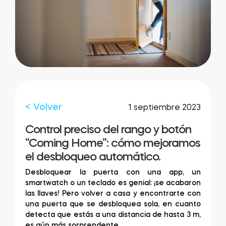
Integraciones
LOCALIZADOR DE TIENDAS
Tedee PRO
INICIAR SESIÓN
COMPRAR AHORA
Accesorios
< Volver
1 septiembre 2023
Control preciso del rango y botón
Tedee Bridge
“Coming Home”: cómo mejoramos
el desbloqueo automático.
Desbloquear la puerta con una app, un
smartwatch o un teclado es genial: ¡se acabaron
Door Sensor
las llaves! Pero volver a casa y encontrarte con
una puerta que se desbloquea sola, en cuanto
detecta que estás a una distancia de hasta 3 m,
es aún más sorprendente.