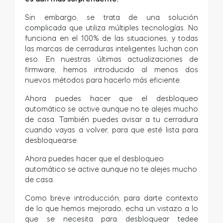
Cilindro modular europeo Tedee
Sin embargo, se trata de una solución
complicada que utiliza múltiples tecnologías. No
funciona en el 100% de las situaciones, y todas
las marcas de cerraduras inteligentes luchan con
eso. En nuestras últimas actualizaciones de
Adaptadores
firmware, hemos introducido al menos dos
nuevos métodos para hacerlo más eficiente.
Ahora puedes hacer que el desbloqueo
automático se active aunque no te alejes mucho
de casa. También puedes avisar a tu cerradura
Accesorios hogar
cuando vayas a volver, para que esté lista para
desbloquearse.
Tedee Keypad PRO
Ahora puedes hacer que el desbloqueo
automático se active aunque no te alejes mucho
de casa.
Como breve introducción, para darte contexto
de lo que hemos mejorado, echa un vistazo a lo
Tedee Biometric Module
que se necesita para desbloquear tedee