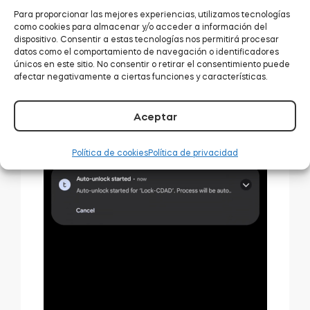
Tu teléfono empezará a detectar tu cerradura a
Para proporcionar las mejores experiencias, utilizamos tecnologías
través de Bluetooth – como si salieras de la zona
como cookies para almacenar y/o acceder a información del
dispositivo. Consentir a estas tecnologías nos permitirá procesar
OUT y volvieras a la zona IN.
datos como el comportamiento de navegación o identificadores
únicos en este sitio. No consentir o retirar el consentimiento puede
Cuando tu smartphone y tu cerradura inteligente
afectar negativamente a ciertas funciones y características.
tedee se conecten mediante Bluetooth, tu
cerradura se desbloqueará automáticamente a
un par de metros de distancia. Con el teléfono en
Aceptar
el bolsillo o las manos llenas de comestibles.
Política de cookies
Política de privacidad