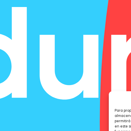
Para prop
almacenar
permitir
en este s