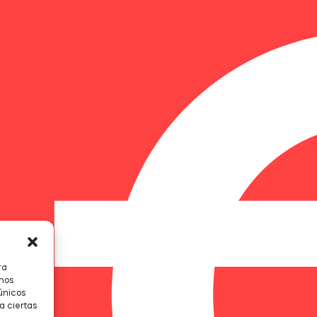
ra
 nos
únicos
a ciertas