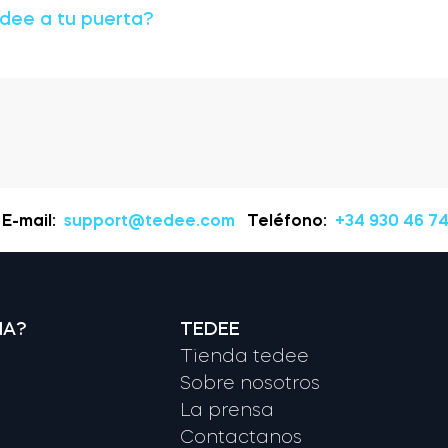
edee a tu puerta?
E-mail:
support@tedee.com
Teléfono:
+34 930 46 74
NA?
TEDEE
Tienda tedee
Sobre nosotros
La prensa
Contactanos