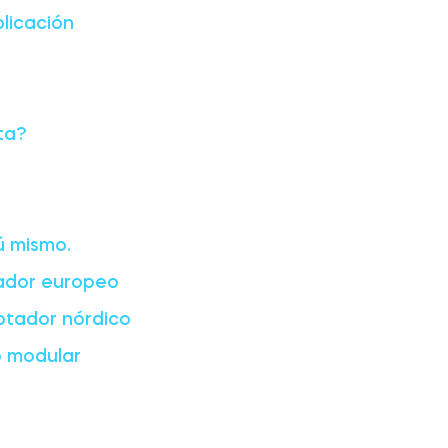
plicación
ta?
ú mismo.
tador europeo
aptador nórdico
o modular