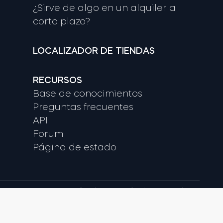
¿Sirve de algo en un alquiler a
corto plazo?
LOCALIZADOR DE TIENDAS
RECURSOS
Base de conocimientos
Preguntas frecuentes
API
Forum
Página de estado
© tedee 2025. All rights reserved.
, Google Play and YouTube are trademarks of Google LLC.
marks of Apple Inc. IOS is a trademark of Cisco in the U.S.
and other countries and is used under licence.