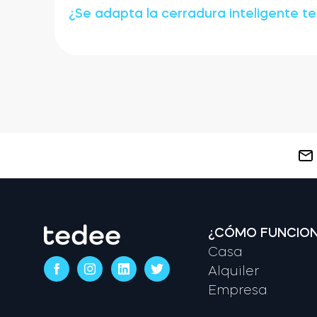
¿Se adapta la cerradura inteligente t
¿CÓMO FUNCIO
Casa
Alquiler
Empresa