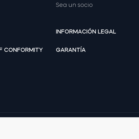
Sea un socio
INFORMACIÓN LEGAL
F CONFORMITY
GARANTÍA
Google
Apple and App Store are trade