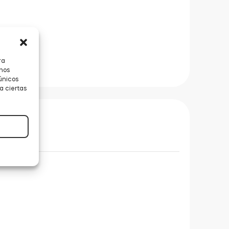
ra
 nos
únicos
a ciertas