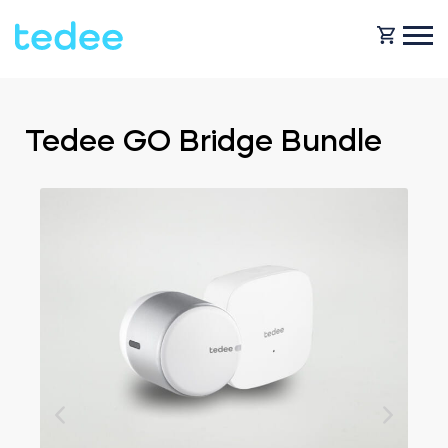
WIE FUNKTIONIERT ES?
Tedee GO Bridge Bundle
PRODUKTE
Zuhause
Schlosses
HILFE
Vermietung
Tedee GO
SHOP
Für Geschäfte
Tedee GO2
BLOG