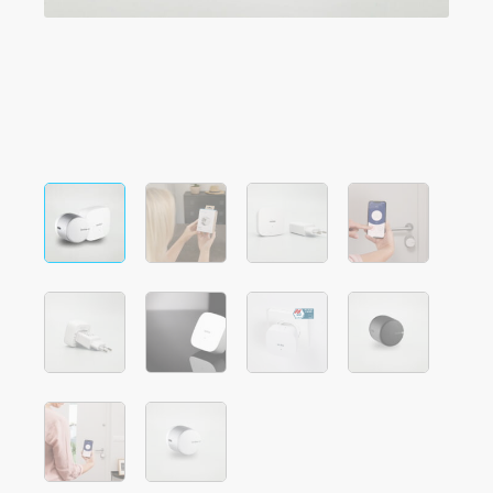
Integrationen
FILIALSUCHER
Tedee PRO
ANMELDEN
JETZT KAUFEN
Zubehör
Tedee Bridge
Door Sensor