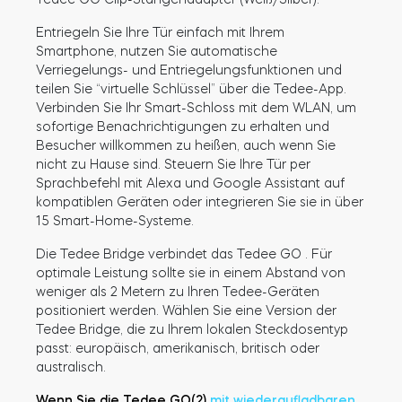
Entriegeln Sie Ihre Tür einfach mit Ihrem
Smartphone, nutzen Sie automatische
Verriegelungs- und Entriegelungsfunktionen und
BleBox Smart Relais Modul
teilen Sie “virtuelle Schlüssel” über die Tedee-App.
Verbinden Sie Ihr Smart-Schloss mit dem WLAN, um
sofortige Benachrichtigungen zu erhalten und
Besucher willkommen zu heißen, auch wenn Sie
nicht zu Hause sind. Steuern Sie Ihre Tür per
Sprachbefehl mit Alexa und Google Assistant auf
kompatiblen Geräten oder integrieren Sie sie in über
15 Smart-Home-Systeme.
Die Tedee Bridge verbindet das Tedee GO . Für
optimale Leistung sollte sie in einem Abstand von
weniger als 2 Metern zu Ihren Tedee-Geräten
Tedee GO2
positioniert werden. Wählen Sie eine Version der
Tedee Bridge, die zu Ihrem lokalen Steckdosentyp
passt: europäisch, amerikanisch, britisch oder
Jetzt kaufen
australisch.
Wenn Sie die Tedee GO(2)
mit wiederaufladbaren