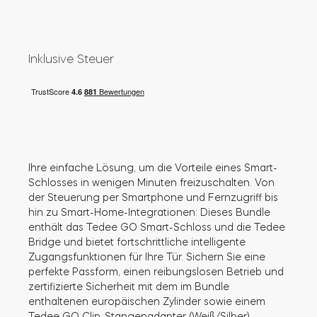
Zylinder
Inklusive Steuer
Adapter
Ihre einfache Lösung, um die Vorteile eines Smart-
Heim-Zugang
Schlosses in wenigen Minuten freizuschalten. Von
der Steuerung per Smartphone und Fernzugriff bis
hin zu Smart-Home-Integrationen: Dieses Bundle
Tedee Keypad PRO
enthält das Tedee GO Smart-Schloss und die Tedee
Bridge und bietet fortschrittliche intelligente
Zugangsfunktionen für Ihre Tür. Sichern Sie eine
perfekte Passform, einen reibungslosen Betrieb und
zertifizierte Sicherheit mit dem im Bundle
Tedee Biometric Module
enthaltenen europäischen Zylinder sowie einem
Tedee GO Clip-Stangenadapter (Weiß/Silber).