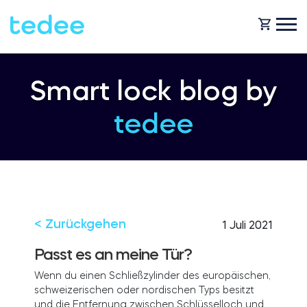
WIE FUNKTIONIERT ES?
Smart lock blog by
tedee
PRODUKTE
Zuhause
Schlosses
HILFE
Vermietung
Tedee GO
< Zurückgehen
1 Juli 2021
SHOP
Passt es an meine Tür?
Wenn du einen Schließzylinder des europäischen,
Für Geschäfte
schweizerischen oder nordischen Typs besitzt
Tedee GO2
BLOG
und die Entfernung zwischen Schlüsselloch und