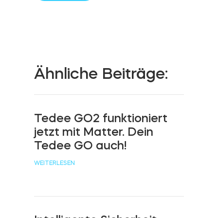
Zylinder
Adapter
Ähnliche Beiträge:
Tedee GO2 funktioniert
Heim-Zugang
jetzt mit Matter. Dein
Tedee GO auch!
Tedee Keypad PRO
WEITERLESEN
Tedee Biometric Module