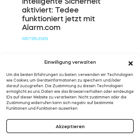
Intelligente Sicherheit
aktiviert: Tedee
funktioniert jetzt mit
BleBox Smart Relais Modul
Alarm.com
WEITERLESEN
Tedee GO2
Einwilligung verwalten
Tedee funktioniert jetzt
Jetzt kaufen
Um die besten Erfahrungen zu bieten, verwenden wir Technologien
wie Cookies, um Geräteinformationen zu speichern und/oder
mit Samsung
darauf zuzugreifen. Die Zustimmung zu diesen Technologien
SmartThings
ermöglicht es uns, Daten wie das Browserverhalten oder eindeutige
IDs auf dieser Website zu verarbeiten. Nicht zustimmen oder die
Zustimmung widerrufen kann sich negativ auf bestimmte
WEITERLESEN
Funktionen und Funktionen auswirken.
Akzeptieren