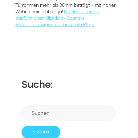
Türrahmen mehr als 30mm beträgt – mit hoher
Wahrscheinlichtkeit ja!
Du findest einen
ausführlichen Überblick über die
Integrationen
Voraussetzungen auf unserem Blog.
FILIALSUCHER
Tedee PRO
ANMELDEN
JETZT KAUFEN
Zubehör
Tedee Bridge
Suche:
Door Sensor