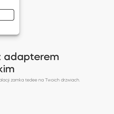
z adapterem
kim
talacji zamka tedee na Twoich drzwiach.