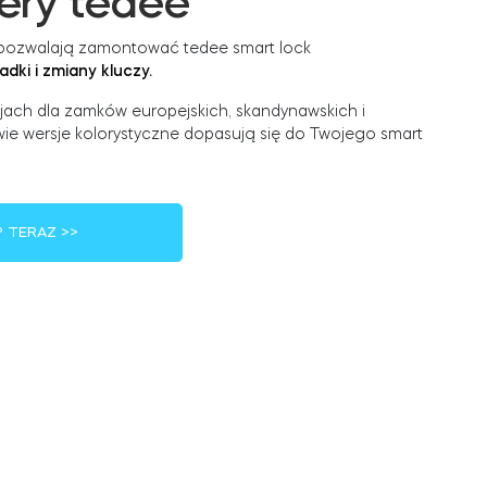
ery tedee
e pozwalają zamontować tedee smart lock
dki i zmiany kluczy.
ach dla zamków europejskich, skandynawskich i
wie wersje kolorystyczne dopasują się do Twojego smart
P TERAZ >>