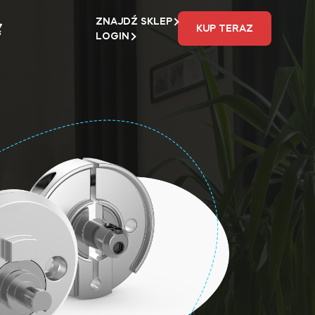
ZNAJDŹ SKLEP
KUP TERAZ
LOGIN
A
Używa
€
49