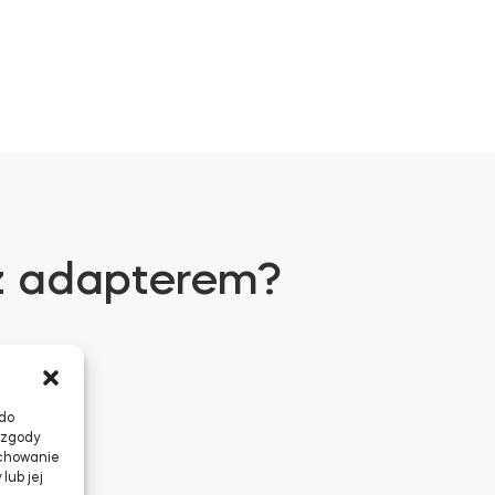
 z adapterem?
 do
 zgody
achowanie
lub jej