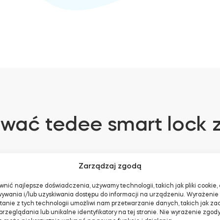
ować tedee smart lock
Zarządzaj zgodą
nić najlepsze doświadczenia, używamy technologii, takich jak pliki cookie,
ontuj przy użyciu:
Adapter
Adapter
ywania i/lub uzyskiwania dostępu do informacji na urządzeniu. Wyrażenie
tanie z tych technologii umożliwi nam przetwarzanie danych, takich jak z
europejski
skandynawski
rzeglądania lub unikalne identyfikatory na tej stronie. Nie wyrażenie zgody 