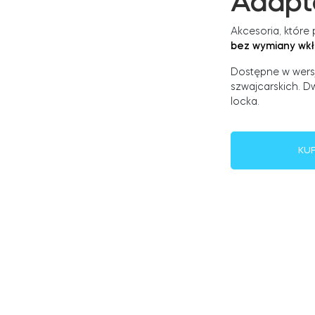
Adapt
Akcesoria, któr
bez wymiany wkła
Dostępne w wersj
szwajcarskich. D
locka.
KU