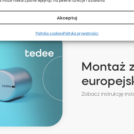
 może niekorzystnie wpłynąć na pewne funkcje i działania.
Akceptuj
Polityka cookies
Polityka prywatności
Montaż 
europejs
Zobacz instrukcję ins