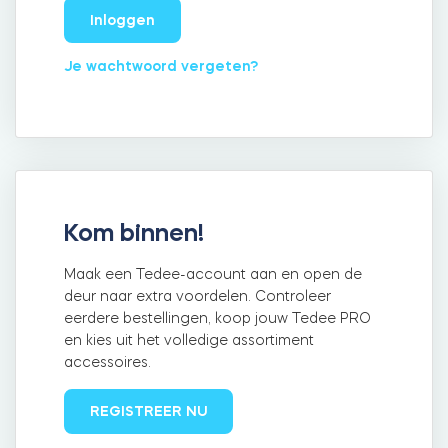
Inloggen
Je wachtwoord vergeten?
Integraties
WINKELZOEKER
Tedee PRO
INLOGGEN
NU KOPEN
Accessoires
Kom binnen!
Tedee Bridge
Maak een Tedee-account aan en open de
deur naar extra voordelen. Controleer
eerdere bestellingen, koop jouw Tedee PRO
en kies uit het volledige assortiment
accessoires.
Door Sensor
REGISTREER NU