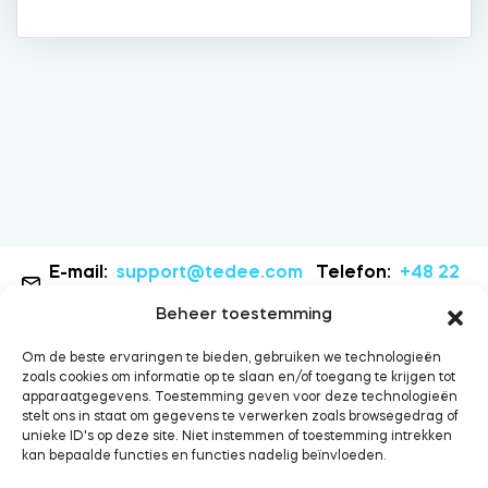
Cilinders
Adapters
Home toegang
E-mail:
support@tedee.com
Telefon:
+48 22
307 72 67
Beheer toestemming
Tedee Keypad PRO
Om de beste ervaringen te bieden, gebruiken we technologieën
zoals cookies om informatie op te slaan en/of toegang te krijgen tot
apparaatgegevens. Toestemming geven voor deze technologieën
stelt ons in staat om gegevens te verwerken zoals browsegedrag of
unieke ID's op deze site. Niet instemmen of toestemming intrekken
kan bepaalde functies en functies nadelig beïnvloeden.
Tedee Biometric Module