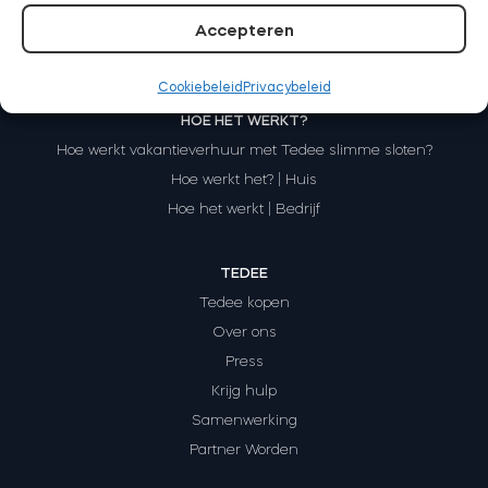
Accepteren
Cookiebeleid
Privacybeleid
BleBox Smart Relais Module
HOE HET WERKT?
Hoe werkt vakantieverhuur met Tedee slimme sloten?
Hoe werkt het? | Huis
Tedee Dry Contact
Hoe het werkt | Bedrijf
TEDEE
Tedee kopen
Tedee GO2
Over ons
Press
Nu kopen
Krijg hulp
Samenwerking
Partner Worden