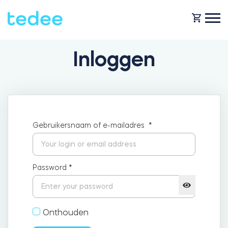
Inloggen
HOE HET WERKT?
PRODUCTEN
Huis
Gebruikersnaam of e-mailadres
*
Slot
HULP
Verhuur
Tedee GO
Password
*
SHOP
Bedrijf
Onthouden
Tedee GO2
BLOG