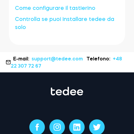
Come configurare il tastierino
Controlla se puoi installare tedee da
solo
E-mail:
support@tedee.com
Telefono:
+48
22 307 72 67