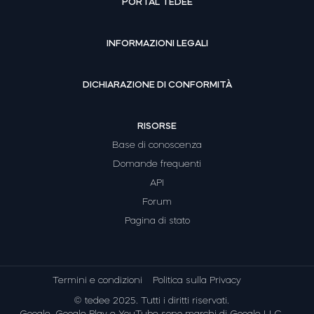
PORTAL TEDEE
INFORMAZIONI LEGALI
DICHIARAZIONE DI CONFORMITÀ
RISORSE
Base di conoscenza
Domande frequenti
API
Forum
Pagina di stato
Termini e condizioni
Politica sulla Privacy
© tedee 2025. Tutti i diritti riservati.
Google, Google Play e YouTube sono marchi di Google LLC.