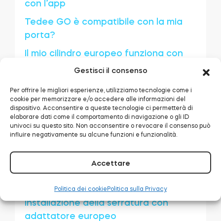
con l’app
Tedee GO è compatibile con la mia
porta?
Modulo relè intelligente BleBox
Il mio cilindro europeo funziona con
Tedee GO?
Gestisci il consenso
Come installare Tedee GO
Per offrire le migliori esperienze, utilizziamo tecnologie come i
Tedee Dry Contact
cookie per memorizzare e/o accedere alle informazioni del
tedee smart lock è adatto alla tua
dispositivo. Acconsentire a queste tecnologie ci permetterà di
porta?
elaborare dati come il comportamento di navigazione o gli ID
univoci su questo sito. Non acconsentire o revocare il consenso può
Sostituzione del cilindro M&C
influire negativamente su alcune funzioni e funzionalità.
Tedee GO2
Sostituzione del cilindro GERDA
Accettare
Installazione della serratura con
Acquista ora
cilindro modulare
Politica dei cookie
Politica sulla Privacy
Installazione della serratura con
adattatore europeo