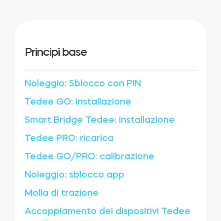
Cilindri
Principi base
Adattatori
Noleggio: Sblocco con PIN
Tedee GO: installazione
Smart Bridge Tedee: installazione
Casa acces
Tedee PRO: ricarica
Tedee Keypad PRO
Tedee GO/PRO: calibrazione
Noleggio: sblocco app
Molla di trazione
Tedee Biometric Module
Accoppiamento dei dispositivi Tedee