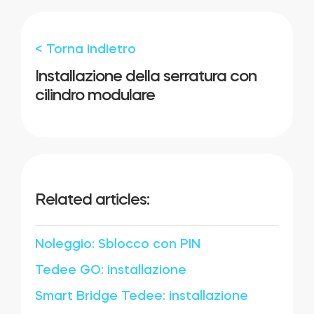
Cilindri
< Torna indietro
Installazione della serratura con
cilindro modulare
Adattatori
Casa acces
Related articles:
Tedee Keypad PRO
Noleggio: Sblocco con PIN
Tedee GO: installazione
Smart Bridge Tedee: installazione
Tedee Biometric Module