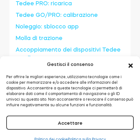
Tedee PRO: ricarica
Tedee GO/PRO: calibrazione
Modulo relè intelligente BleBox
Noleggio: sblocco app
Molla di trazione
Accoppiamento dei dispositivi Tedee
con l’app
Tedee Dry Contact
Gestisci il consenso
Tedee GO è compatibile con la mia
Per offrire le migliori esperienze, utilizziamo tecnologie come i
porta?
cookie per memorizzare e/o accedere alle informazioni del
dispositivo. Acconsentire a queste tecnologie ci permetterà di
Il mio cilindro europeo funziona con
Tedee GO2
elaborare dati come il comportamento di navigazione o gli ID
Tedee GO?
univoci su questo sito. Non acconsentire o revocare il consenso può
influire negativamente su alcune funzioni e funzionalità.
Acquista ora
Come installare Tedee GO
tedee smart lock è adatto alla tua
Accettare
porta?
Politica dei cookie
Politica sulla Privacy