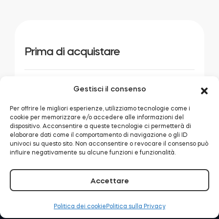
Cilindri
Prima di acquistare
Adattatori
Tedee PRO: scegliere un cilindro
Gestisci il consenso
Per offrire le migliori esperienze, utilizziamo tecnologie come i
cookie per memorizzare e/o accedere alle informazioni del
Casa acces
dispositivo. Acconsentire a queste tecnologie ci permetterà di
E-mail:
support@tedee.com
Telefono:
+48
elaborare dati come il comportamento di navigazione o gli ID
univoci su questo sito. Non acconsentire o revocare il consenso può
22 307 72 67
influire negativamente su alcune funzioni e funzionalità.
Tedee Keypad PRO
Accettare
Tedee Biometric Module
Politica dei cookie
Politica sulla Privacy