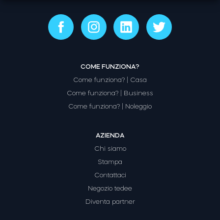
Modulo relè intelligente BleBox
COME FUNZIONA?
Come funziona? | Casa
Tedee Dry Contact
Come funziona? | Business
Come funziona? | Noleggio
AZIENDA
Tedee GO2
Chi siamo
Stampa
Acquista ora
Contattaci
Negozio tedee
Diventa partner