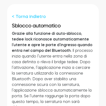
Cilindri
< Torna indietro
Sblocco automatico
Adattatori
Grazie alla funzione di auto-sblocco,
tedee lock riconosce automaticamente
l’utente e apre le porte d’ingresso quando
entra nel campo del Bluetooth.
Il processo
inizia quando l’utente entra nella zona di
Casa acces
casa definita o rileva il bridge tedee. Dopo
l’attivazione, l’applicazione inizia a cercare
la serratura utilizzando la connessione
Tedee Keypad PRO
Bluetooth. Dopo aver stabilito una
connessione sicura con la serratura,
l’applicazione sblocca automaticamente la
porta. Se l’utente raggiunge la porta dopo
Tedee Biometric Module
questo tempo, la serratura non sarà