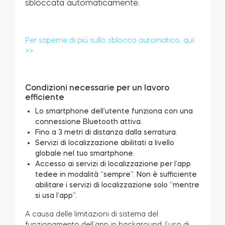
sbloccata automaticamente.
Per saperne di più sullo sblocco automatico, qui
Modulo relè intelligente BleBox
>>
Condizioni necessarie per un lavoro
Tedee Dry Contact
efficiente
Lo smartphone dell’utente funziona con una
connessione Bluetooth attiva.
Fino a 3 metri di distanza dalla serratura.
Servizi di localizzazione abilitati a livello
Tedee GO2
globale nel tuo smartphone.
Accesso ai servizi di localizzazione per l’app
Acquista ora
tedee in modalità “sempre”. Non è sufficiente
abilitare i servizi di localizzazione solo “mentre
si usa l’app”.
A causa delle limitazioni di sistema del
funzionamento dell’app in background, l’uso di