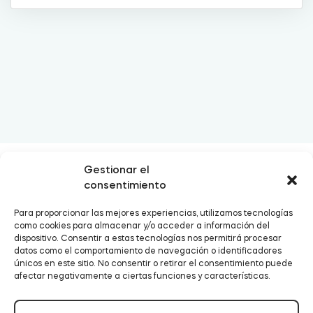
Cilindro modular europeo Tedee
Adaptadores
E-mail:
support@tedee.com
Teléfono:
+34
Accesorios hogar
Gestionar el
930 46 74 48
consentimiento
Para proporcionar las mejores experiencias, utilizamos tecnologías
Tedee Keypad PRO
como cookies para almacenar y/o acceder a información del
dispositivo. Consentir a estas tecnologías nos permitirá procesar
datos como el comportamiento de navegación o identificadores
únicos en este sitio. No consentir o retirar el consentimiento puede
afectar negativamente a ciertas funciones y características.
Tedee Biometric Module