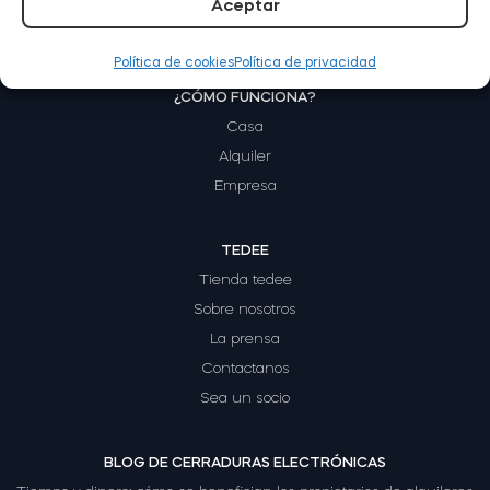
Aceptar
Política de cookies
Política de privacidad
Módulo de Smart Relé BleBox
¿CÓMO FUNCIONA?
Casa
Alquiler
Empresa
Tedee Dry Contact
TEDEE
Tienda tedee
Sobre nosotros
Tedee GO2
La prensa
Contactanos
Comprar ahora
Sea un socio
BLOG DE CERRADURAS ELECTRÓNICAS