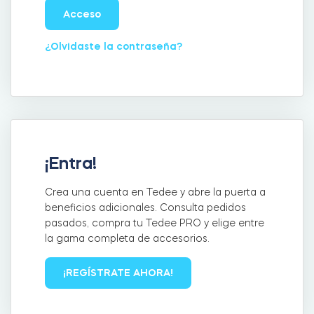
Acceso
¿Olvidaste la contraseña?
Integraciones
LOCALIZADOR DE TIENDAS
Tedee PRO
INICIAR SESIÓN
COMPRAR AHORA
Accesorios
¡Entra!
Tedee Bridge
Crea una cuenta en Tedee y abre la puerta a
beneficios adicionales. Consulta pedidos
pasados, compra tu Tedee PRO y elige entre
la gama completa de accesorios.
Door Sensor
¡REGÍSTRATE AHORA!