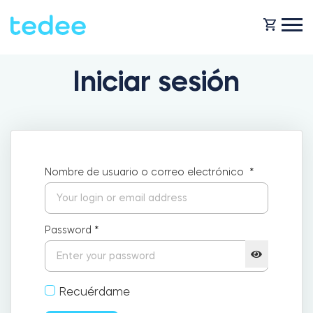
Iniciar sesión
¿CÓMO FUNCIONA?
PRODUCTOS
Casa
Nombre de usuario o correo electrónico
*
Cerraduras
SOPORTE
Alquiler
Tedee GO
Password
*
TIENDA
Empresa
Recuérdame
Tedee GO2
BLOG