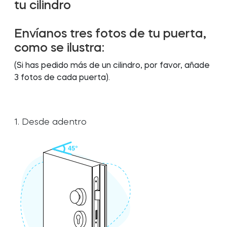
tu cilindro
Envíanos tres fotos de tu puerta,
Integraciones
Integraciones
LOCALIZADOR DE TIENDAS
LOCALIZADOR DE TIENDAS
Tedee PRO
Tedee PRO
como se ilustra:
INICIAR SESIÓN
INICIAR SESIÓN
(Si has pedido más de un cilindro, por favor, añade
COMPRAR AHORA
COMPRAR AHORA
3 fotos de cada puerta).
Accesorios
Accesorios
1. Desde adentro
Tedee Bridge
Tedee Bridge
Door Sensor
Door Sensor