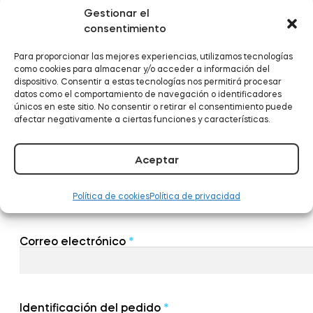
Gestionar el
consentimiento
Módulo de Smart Relé BleBox
Módulo de Smart Relé BleBox
Para proporcionar las mejores experiencias, utilizamos tecnologías
como cookies para almacenar y/o acceder a información del
dispositivo. Consentir a estas tecnologías nos permitirá procesar
datos como el comportamiento de navegación o identificadores
únicos en este sitio. No consentir o retirar el consentimiento puede
afectar negativamente a ciertas funciones y características.
Tedee Dry Contact
Tedee Dry Contact
Aceptar
Nombre y apellido
*
Política de cookies
Política de privacidad
Tedee GO2
Tedee GO2
Correo electrónico
*
Comprar ahora
Comprar ahora
Identificación del pedido
*