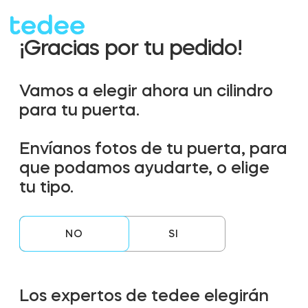
¡Gracias por tu pedido!
¿CÓMO FUNCIONA?
¿CÓMO FUNCIONA?
Vamos a elegir ahora un cilindro
para tu puerta.
PRODUCTOS
PRODUCTOS
Casa
Casa
Envíanos fotos de tu puerta, para
que podamos ayudarte, o elige
Cerraduras
Cerraduras
tu tipo.
SOPORTE
SOPORTE
Alquiler
Alquiler
Tedee GO
Tedee GO
NO
TIENDA
TIENDA
Empresa
Empresa
Los expertos de tedee elegirán
Tedee GO2
Tedee GO2
BLOG
BLOG