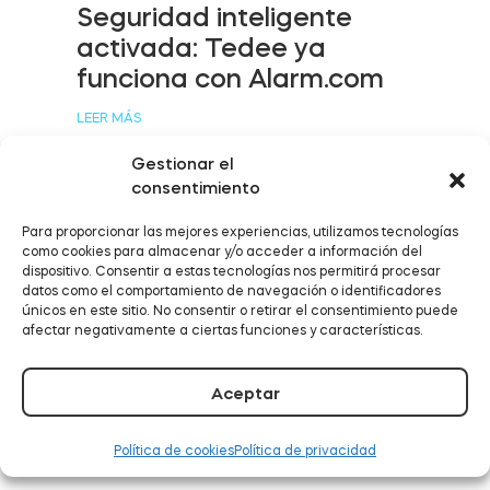
Seguridad inteligente
activada: Tedee ya
funciona con Alarm.com
Módulo de Smart Relé BleBox
LEER MÁS
Gestionar el
consentimiento
Tedee Dry Contact
Para proporcionar las mejores experiencias, utilizamos tecnologías
Tedee ahora funciona
como cookies para almacenar y/o acceder a información del
con Samsung
dispositivo. Consentir a estas tecnologías nos permitirá procesar
datos como el comportamiento de navegación o identificadores
SmartThings
únicos en este sitio. No consentir o retirar el consentimiento puede
afectar negativamente a ciertas funciones y características.
LEER MÁS
Aceptar
Política de cookies
Política de privacidad
Tedee GO2