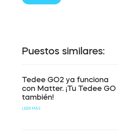
Cilindro modular europeo Tedee
Adaptadores
Puestos similares:
Accesorios hogar
Tedee GO2 ya funciona
con Matter. ¡Tu Tedee GO
también!
Tedee Keypad PRO
LEER MÁS
Tedee Biometric Module