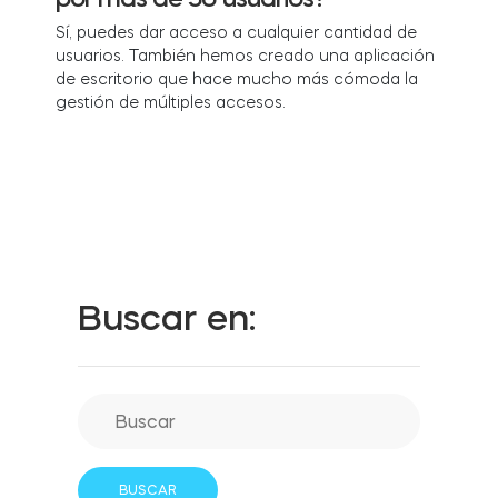
Sí, puedes dar acceso a cualquier cantidad de
usuarios. También hemos creado una aplicación
de escritorio que hace mucho más cómoda la
Integraciones
LOCALIZADOR DE TIENDAS
Tedee PRO
gestión de múltiples accesos.
INICIAR SESIÓN
COMPRAR AHORA
Accesorios
Tedee Bridge
Buscar en:
Door Sensor