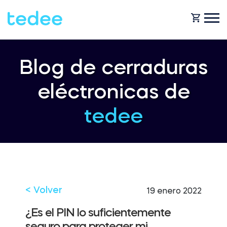
¿CÓMO FUNCIONA?
Blog de cerraduras
eléctronicas de
PRODUCTOS
Casa
tedee
Cerraduras
SOPORTE
Alquiler
Tedee GO
TIENDA
< Volver
19 enero 2022
Empresa
¿Es el PIN lo suficientemente
Tedee GO2
BLOG
seguro para proteger mi