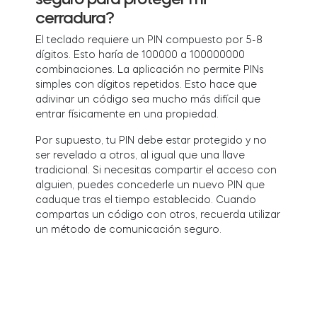
cerradura?
El teclado requiere un PIN compuesto por 5-8
Integraciones
dígitos. Esto haría de 100000 a 100000000
LOCALIZADOR DE TIENDAS
Tedee PRO
combinaciones. La aplicación no permite PINs
INICIAR SESIÓN
simples con dígitos repetidos. Esto hace que
COMPRAR AHORA
adivinar un código sea mucho más difícil que
entrar físicamente en una propiedad.
Accesorios
Por supuesto, tu PIN debe estar protegido y no
ser revelado a otros, al igual que una llave
tradicional. Si necesitas compartir el acceso con
alguien, puedes concederle un nuevo PIN que
Tedee Bridge
caduque tras el tiempo establecido. Cuando
compartas un código con otros, recuerda utilizar
un método de comunicación seguro.
Door Sensor