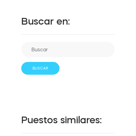
Cilindro modular europeo Tedee
Buscar en:
Adaptadores
Accesorios hogar
Tedee Keypad PRO
Puestos similares:
Tedee Biometric Module