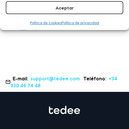
Tedee ahora funciona
Aceptar
con Samsung
SmartThings
Política de cookies
Política de privacidad
LEER MÁS
E-mail:
support@tedee.com
Teléfono:
+34
930 46 74 48