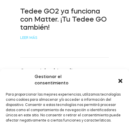
Tedee GO2 ya funciona
con Matter. ¡Tu Tedee GO
Módulo de Smart Relé BleBox
también!
LEER MÁS
Tedee Dry Contact
Seguridad inteligente
Gestionar el
activada: Tedee ya
consentimiento
Tedee GO2
funciona con Alarm.com
Para proporcionar las mejores experiencias, utilizamos tecnologías
LEER MÁS
Comprar ahora
como cookies para almacenar y/o acceder a información del
dispositivo. Consentir a estas tecnologías nos permitirá procesar
datos como el comportamiento de navegación o identificadores
únicos en este sitio. No consentir o retirar el consentimiento puede
afectar negativamente a ciertas funciones y características.