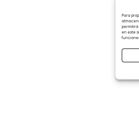
Para prop
almacenar
permitir
en este s
funciones