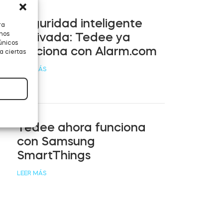
Seguridad inteligente
ra
 nos
activada: Tedee ya
únicos
funciona con Alarm.com
a ciertas
LEER MÁS
Tedee ahora funciona
con Samsung
SmartThings
LEER MÁS