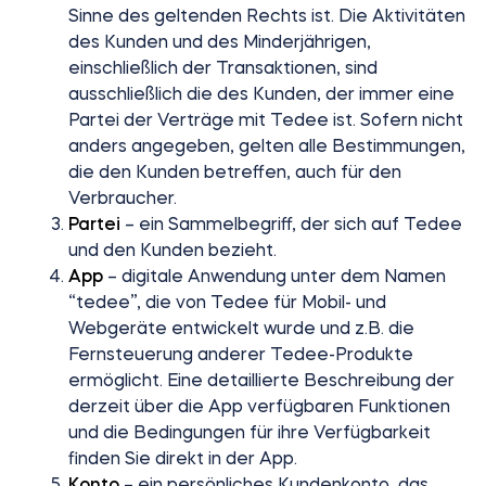
Sinne des geltenden Rechts ist. Die Aktivitäten
Zylinder
des Kunden und des Minderjährigen,
einschließlich der Transaktionen, sind
ausschließlich die des Kunden, der immer eine
Partei der Verträge mit Tedee ist. Sofern nicht
anders angegeben, gelten alle Bestimmungen,
Adapter
die den Kunden betreffen, auch für den
Verbraucher.
Partei
– ein Sammelbegriff, der sich auf Tedee
und den Kunden bezieht.
Heim-Zugang
App
– digitale Anwendung unter dem Namen
“tedee”, die von Tedee für Mobil- und
Webgeräte entwickelt wurde und z.B. die
Tedee Keypad PRO
Fernsteuerung anderer Tedee-Produkte
ermöglicht. Eine detaillierte Beschreibung der
derzeit über die App verfügbaren Funktionen
und die Bedingungen für ihre Verfügbarkeit
finden Sie direkt in der App.
Tedee Biometric Module
Konto
– ein persönliches Kundenkonto, das