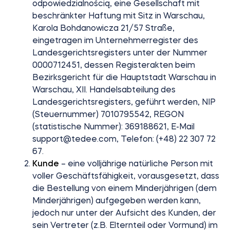
odpowiedzialnością, eine Gesellschaft mit
beschränkter Haftung mit Sitz in Warschau,
Karola Bohdanowicza 21/57 Straße,
Integrationen
eingetragen im Unternehmerregister des
FILIALSUCHER
Tedee PRO
Landesgerichtsregisters unter der Nummer
ANMELDEN
0000712451, dessen Registerakten beim
JETZT KAUFEN
Bezirksgericht für die Hauptstadt Warschau in
Warschau, XII. Handelsabteilung des
Zubehör
Landesgerichtsregisters, geführt werden, NIP
(Steuernummer) 7010795542, REGON
(statistische Nummer): 369188621, E-Mail
Tedee Bridge
support@tedee.com
, Telefon: (+48) 22 307 72
67.
Kunde
– eine volljährige natürliche Person mit
voller Geschäftsfähigkeit, vorausgesetzt, dass
die Bestellung von einem Minderjährigen (dem
Door Sensor
Minderjährigen) aufgegeben werden kann,
jedoch nur unter der Aufsicht des Kunden, der
sein Vertreter (z.B. Elternteil oder Vormund) im