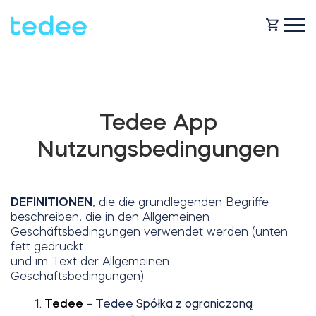
WIE FUNKTIONIERT ES?
Tedee App
PRODUKTE
Zuhause
Nutzungsbedingungen
Schlosses
HILFE
DEFINITIONEN
, die die grundlegenden Begriffe
Vermietung
beschreiben, die in den Allgemeinen
Tedee GO
Geschäftsbedingungen verwendet werden (unten
fett gedruckt
SHOP
und im Text der Allgemeinen
Geschäftsbedingungen):
Für Geschäfte
Tedee GO2
Tedee
– Tedee Spółka z ograniczoną
BLOG