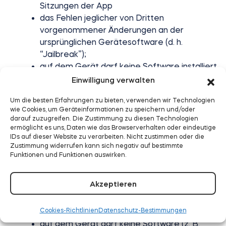
Sitzungen der App
das Fehlen jeglicher von Dritten
vorgenommener Änderungen an der
ursprünglichen Gerätesoftware (d. h.
“Jailbreak”);
auf dem Gerät darf keine Software installiert
sein, die den Betrieb der App
Einwilligung verwalten
beeinträchtigen könnte
Um die besten Erfahrungen zu bieten, verwenden wir Technologien
Web-Gerät muss die folgenden Anforderungen
wie Cookies, um Geräteinformationen zu speichern und/oder
erfüllen:
darauf zuzugreifen. Die Zustimmung zu diesen Technologien
Windows-, macOS- oder Linux-
ermöglicht es uns, Daten wie das Browserverhalten oder eindeutige
IDs auf dieser Website zu verarbeiten. Nicht zustimmen oder die
Betriebssystem;
Zustimmung widerrufen kann sich negativ auf bestimmte
die neueste Version eines Webbrowsers, der
Funktionen und Funktionen auswirken.
Cookies und Javascript unterstützt (z. B.
Google Chrome, Mozilla Firefox, Microsoft
Akzeptieren
Edge oder Safari);
Zugang zum Internet während aktiver
Cookies-Richtlinien
Datenschutz-Bestimmungen
Sitzungen der App;
auf dem Gerät darf keine Software (z. B.