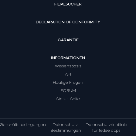
FILIALSUCHER
DECLARATION OF CONFORMITY
GARANTIE
INFORMATIONEN
Wissensbasis
API
Häufige Fragen
FORUM
Status-Seite
Geschäftsbedingungen
Datenschutz-
Datenschutzrichtlinie
Bestimmungen
für tedee apps