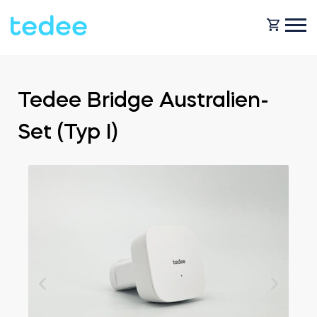
WIE FUNKTIONIERT ES?
Tedee Bridge Australien-
Set (Typ I)
PRODUKTE
Zuhause
Schlosses
HILFE
Vermietung
Tedee GO
SHOP
Für Geschäfte
Tedee GO2
BLOG