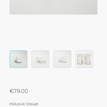
Integrationen
FILIALSUCHER
Tedee PRO
ANMELDEN
JETZT KAUFEN
Zubehör
Tedee Bridge
Door Sensor
€
79.00
Inklusive Steuer