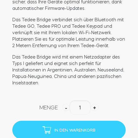
sicher, dass Ihre Geräte optimal funktionieren, dank
automatischer Firmware-Updates.
Das Tedee Bridge verbindet sich über Bluetooth mit
BleBox Smart Relais Modul
Tedee GO, Tedee PRO und Tedee Keypad und
verknüpft sie mit Ihrem lokalen Wi-Fi-Netzwerk.
Platzieren Sie es für optimale Leistung innerhalb von
2 Metern Entfernung von Ihrem Tedee-Gerät.
Tedee GO2
Das Tedee Bridge wird mit einem Netzadapter des
Typs I geliefert und eignet sich perfekt für
Installationen in Argentinien, Australien, Neuseeland,
Jetzt kaufen
Papua-Neuguinea, China und anderen pazifischen
Inselstaaten.
Tedee
MENGE
-
+
Bridge
Australien-
Set
IN DEN WARENKORB
(Typ