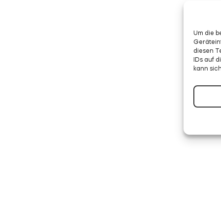
Um die b
Gerätein
diesen T
IDs auf 
kann sic