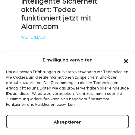
Intelligente Sicherheit
aktiviert: Tedee
funktioniert jetzt mit
BleBox Smart Relais Modul
Alarm.com
WEITERLESEN
Tedee GO2
Einwilligung verwalten
Tedee funktioniert jetzt
Jetzt kaufen
Um die besten Erfahrungen zu bieten, verwenden wir Technologien
wie Cookies, um Geräteinformationen zu speichern und/oder
mit Samsung
darauf zuzugreifen. Die Zustimmung zu diesen Technologien
SmartThings
ermöglicht es uns, Daten wie das Browserverhalten oder eindeutige
IDs auf dieser Website zu verarbeiten. Nicht zustimmen oder die
Zustimmung widerrufen kann sich negativ auf bestimmte
WEITERLESEN
Funktionen und Funktionen auswirken.
Akzeptieren