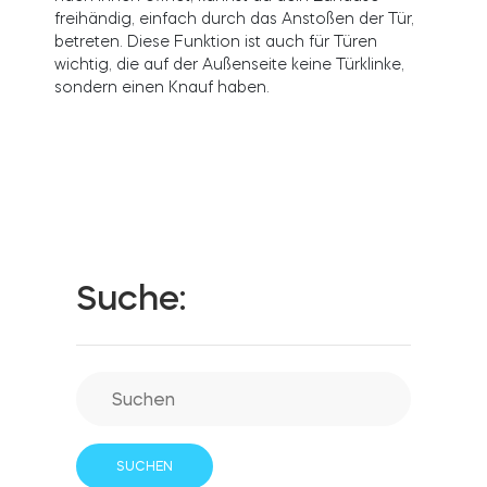
freihändig, einfach durch das Anstoßen der Tür,
betreten. Diese Funktion ist auch für Türen
wichtig, die auf der Außenseite keine Türklinke,
Integrationen
sondern einen Knauf haben.
FILIALSUCHER
Tedee PRO
ANMELDEN
JETZT KAUFEN
Zubehör
Tedee Bridge
Suche:
Door Sensor