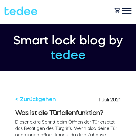
WIE FUNKTIONIERT ES?
Smart lock blog by
tedee
PRODUKTE
Zuhause
Schlosses
HILFE
Vermietung
Tedee GO
< Zurückgehen
1 Juli 2021
SHOP
Was ist die Türfallenfunktion?
Dieser extra Schritt beim Öffnen der Tür ersetzt
Für Geschäfte
das Betätigen des Türgriffs. Wenn also deine Tür
Tedee GO2
BLOG
nach innen öffnet, kannst du dein Zuhause