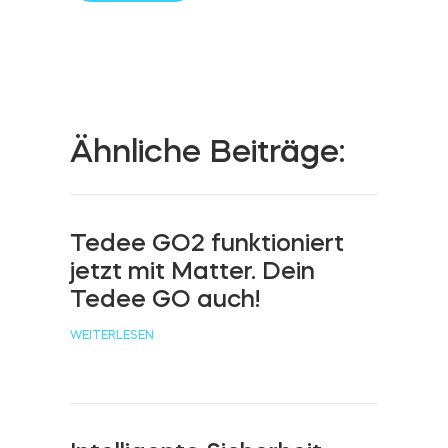
Zylinder
Adapter
Ähnliche Beiträge:
Tedee GO2 funktioniert
Heim-Zugang
jetzt mit Matter. Dein
Tedee GO auch!
Tedee Keypad PRO
WEITERLESEN
Tedee Biometric Module