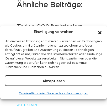
Ähnliche Beiträge:
Tedee GO2 funktioniert
Einwilligung verwalten
jetzt mit Matter. Dein
Tedee GO auch!
Um die besten Erfahrungen zu bieten, verwenden wir Technologien
wie Cookies, um Geräteinformationen zu speichern und/oder
WEITERLESEN
darauf zuzugreifen. Die Zustimmung zu diesen Technologien
ermöglicht es uns, Daten wie das Browserverhalten oder eindeutige
IDs auf dieser Website zu verarbeiten. Nicht zustimmen oder die
Zustimmung widerrufen kann sich negativ auf bestimmte
Funktionen und Funktionen auswirken.
Intelligente Sicherheit
Akzeptieren
aktiviert: Tedee
funktioniert jetzt mit
Cookies-Richtlinien
Datenschutz-Bestimmungen
Alarm.com
WEITERLESEN