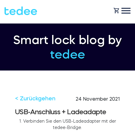
WIE FUNKTIONIERT ES?
Smart lock blog by
tedee
PRODUKTE
Zuhause
Schlosses
HILFE
Vermietung
Tedee GO
< Zurückgehen
24 November 2021
SHOP
USB-Anschluss + Ladeadapte
1.
Verbinden Sie den USB-Ladeadapter mit der
Für Geschäfte
tedee-Bridge
.
Tedee GO2
BLOG