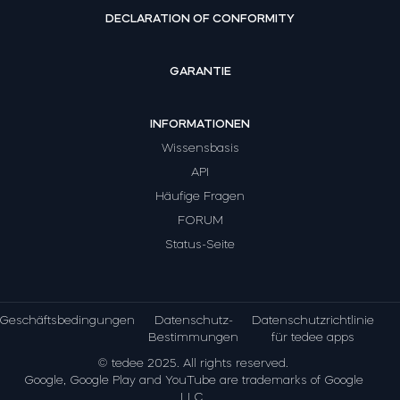
DECLARATION OF CONFORMITY
GARANTIE
INFORMATIONEN
Wissensbasis
API
Häufige Fragen
FORUM
Status-Seite
Geschäftsbedingungen
Datenschutz-
Datenschutzrichtlinie
Bestimmungen
für tedee apps
© tedee 2025. All rights reserved.
Google, Google Play and YouTube are trademarks of Google
LLC.