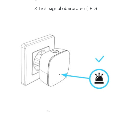
3.
Lichtsignal überprüfen (LED)
.
Zylinder
Adapter
Heim-Zugang
Tedee Keypad PRO
Tedee Biometric Module