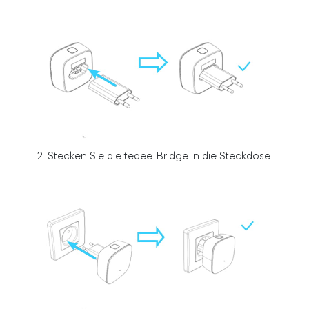
Integrationen
FILIALSUCHER
Tedee PRO
ANMELDEN
JETZT KAUFEN
Zubehör
2.
Stecken Sie die tedee-Bridge in die Steckdose
.
Tedee Bridge
Door Sensor