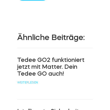
Zylinder
Adapter
Ähnliche Beiträge:
Tedee GO2 funktioniert
Heim-Zugang
jetzt mit Matter. Dein
Tedee GO auch!
Tedee Keypad PRO
WEITERLESEN
Tedee Biometric Module