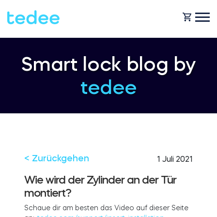
WIE FUNKTIONIERT ES?
Smart lock blog by
tedee
PRODUKTE
Zuhause
Schlosses
HILFE
Vermietung
Tedee GO
< Zurückgehen
1 Juli 2021
SHOP
Wie wird der Zylinder an der Tür
montiert?
Für Geschäfte
Tedee GO2
Schaue dir am besten das Video auf dieser Seite
BLOG