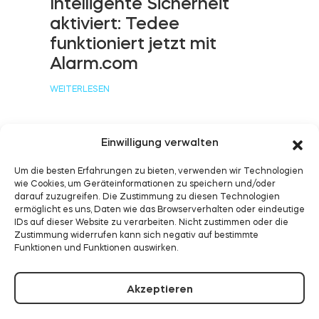
Intelligente Sicherheit
aktiviert: Tedee
funktioniert jetzt mit
BleBox Smart Relais Modul
Alarm.com
WEITERLESEN
Tedee GO2
Einwilligung verwalten
Tedee funktioniert jetzt
Jetzt kaufen
Um die besten Erfahrungen zu bieten, verwenden wir Technologien
wie Cookies, um Geräteinformationen zu speichern und/oder
mit Samsung
darauf zuzugreifen. Die Zustimmung zu diesen Technologien
SmartThings
ermöglicht es uns, Daten wie das Browserverhalten oder eindeutige
IDs auf dieser Website zu verarbeiten. Nicht zustimmen oder die
Zustimmung widerrufen kann sich negativ auf bestimmte
WEITERLESEN
Funktionen und Funktionen auswirken.
Akzeptieren