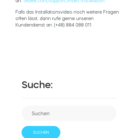
an:
tedee.com/support/insert-installation
.
Falls das Installationsvideo noch weitere Fragen
offen lässt, dann rufe gerne unseren
Integrationen
Kundendienst an: (+48) 884 088 011.
FILIALSUCHER
Tedee PRO
ANMELDEN
JETZT KAUFEN
Zubehör
Tedee Bridge
Suche:
Door Sensor