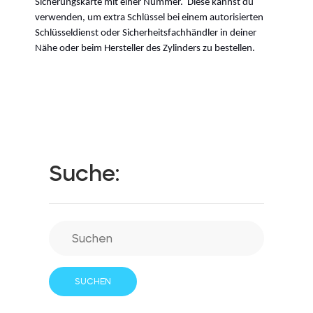
Sicherungskarte mit einer Nummer. Diese kannst du
verwenden, um extra Schlüssel bei einem autorisierten
Schlüsseldienst oder Sicherheitsfachhändler in deiner
Nähe oder beim Hersteller des Zylinders zu bestellen.
Integrationen
FILIALSUCHER
Tedee PRO
ANMELDEN
JETZT KAUFEN
Zubehör
Suche:
Tedee Bridge
Door Sensor