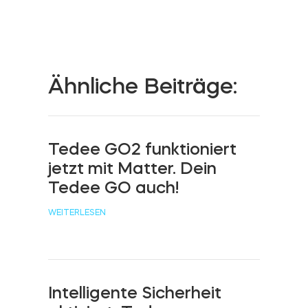
Zylinder
Ähnliche Beiträge:
Adapter
Tedee GO2 funktioniert
jetzt mit Matter. Dein
Heim-Zugang
Tedee GO auch!
WEITERLESEN
Tedee Keypad PRO
Intelligente Sicherheit
Tedee Biometric Module