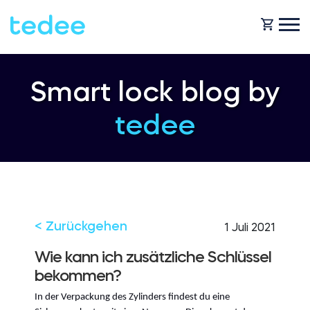
WIE FUNKTIONIERT ES?
Smart lock blog by
tedee
PRODUKTE
Zuhause
Schlosses
HILFE
Vermietung
Tedee GO
< Zurückgehen
1 Juli 2021
SHOP
Wie kann ich zusätzliche Schlüssel
bekommen?
Für Geschäfte
Tedee GO2
In der Verpackung des Zylinders findest du eine
BLOG