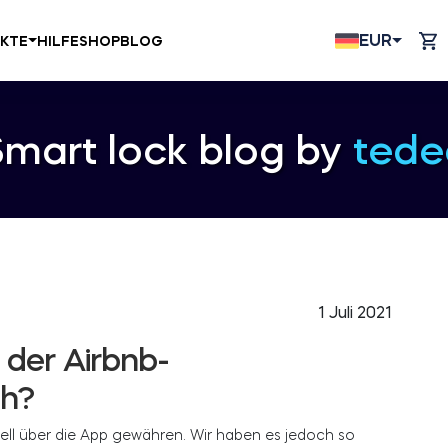
EUR
KTE
HILFE
SHOP
BLOG
Smart lock blog by
tede
1 Juli 2021
n der Airbnb-
ch?
ll über die App gewähren. Wir haben es jedoch so