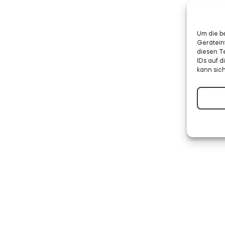
Um die b
Gerätein
diesen T
IDs auf 
kann sic