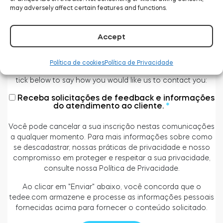
tedee.com is committed to protecting and respecting your
may adversely affect certain features and functions.
privacy, and we’ll only use your personal information to
administer your account and to provide the products and
Accept
services you requested from us. From time to time, we
would like to contact you about our products and services,
as well as other content that may be of interest to you. If
Política de cookies
Política de Privacidade
you consent to us contacting you for this purpose, please
tick below to say how you would like us to contact you:
Receba solicitações de feedback e informações
do atendimento ao cliente.
*
Você pode cancelar a sua inscrição nestas comunicações
a qualquer momento. Para mais informações sobre como
se descadastrar, nossas práticas de privacidade e nosso
compromisso em proteger e respeitar a sua privacidade,
consulte nossa Política de Privacidade.
Ao clicar em "Enviar" abaixo, você concorda que o
tedee.com armazene e processe as informações pessoais
fornecidas acima para fornecer o conteúdo solicitado.