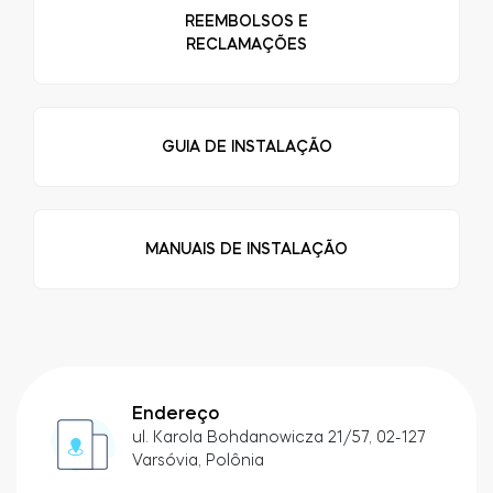
LOCALIZADOR DE LOJAS
REEMBOLSOS E
LOGIN
RECLAMAÇÕES
COMPRE AGORA
Integrações
Accesorries
GUIA DE INSTALAÇÃO
Tedee Bridge
MANUAIS DE INSTALAÇÃO
Cilindros
Adaptadores
Endereço
ul. Karola Bohdanowicza 21/57, 02-127
Varsóvia, Polônia