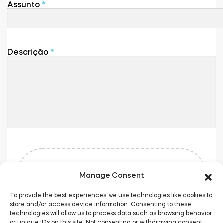
e
Assunto
*
Tedee GO2
d
S
t
a
t
e
Descrição
*
s
+
1
Enviar um arquivo
Manage Consent
To provide the best experiences, we use technologies like cookies to
store and/or access device information. Consenting to these
technologies will allow us to process data such as browsing behavior
or unique IDs on this site. Not consenting or withdrawing consent,