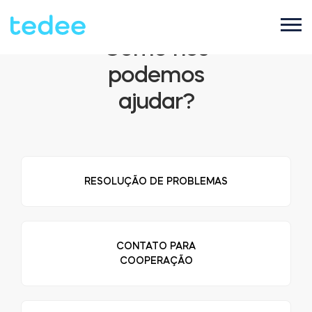
Como nós
podemos
COMO FUNCIONA?
ajudar?
PRODUTOS
Casa
Fechaduras
RESOLUÇÃO DE PROBLEMAS
SUPORTE
Aluguel
Tedee GO2
LOJA
CONTATO PARA
COOPERAÇÃO
Empresa
Tedee PRO