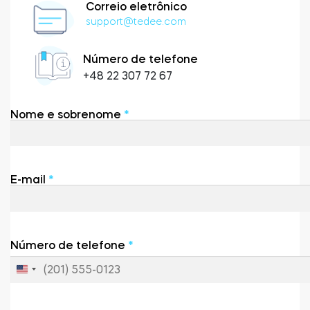
Correio eletrônico
Acesso à casa
support@tedee.com
Número de telefone
Tedee Keypad PRO
+48 22 307 72 67
Nome e sobrenome
*
Tedee Biometric Module
E-mail
*
Teclado
Número de telefone
*
U
n
Tedee GO2
i
t