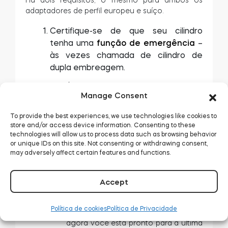
adaptadores de perfil europeu e suíço.
Certifique-se de que seu cilindro
tenha uma
função de emergência
–
às vezes chamada de cilindro de
dupla embreagem.
É uma característica onde você pode
Manage Consent
girar uma chave dentro de um
cilindro, mesmo quando há outra
To provide the best experiences, we use technologies like cookies to
chave inserida em outro lado. É
store and/or access device information. Consenting to these
crucial operar o tedee e ainda ser
technologies will allow us to process data such as browsing behavior
capaz de abrir a porta com uma
or unique IDs on this site. Not consenting or withdrawing consent,
chave.
may adversely affect certain features and functions.
Para verificar se seu cilindro funciona
desta maneira, insira as chaves
Accept
simultaneamente em ambos os lados
da fechadura.
Se for possível e girar
Política de cookies
Política de Privacidade
uma chave também move a outra
–
agora você está pronto para a última