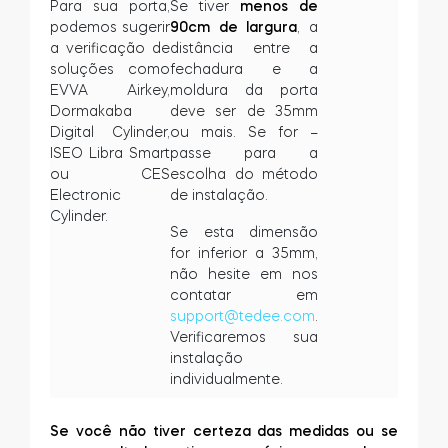
Para sua porta,
Se tiver
menos de
podemos sugerir
90cm de largura
, a
a verificação de
distância entre a
soluções como
fechadura e a
EVVA Airkey,
moldura da porta
Dormakaba
deve ser de 35mm
Digital Cylinder,
ou mais. Se for –
ISEO Libra Smart
passe para a
ou CES
escolha do método
Electronic
de instalação.
Cylinder.
Se esta dimensão
for inferior a 35mm,
não hesite em nos
contatar em
support@tedee.com
.
Verificaremos sua
instalação
individualmente.
Se você não tiver certeza das medidas ou se