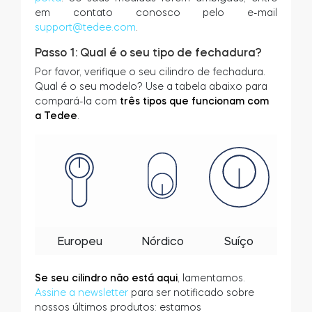
em contato conosco pelo e-mail
Acesso à casa
support@tedee.com
.
Passo 1: Qual é o seu tipo de fechadura?
Tedee Keypad PRO
Por favor, verifique o seu cilindro de fechadura.
Qual é o seu modelo? Use a tabela abaixo para
compará-la com
três tipos que funcionam com
a Tedee
.
Tedee Biometric Module
Teclado
Europeu
Nórdico
Suíço
Se seu cilindro não está aqui
, lamentamos.
Assine a newsletter
para ser notificado sobre
nossos últimos produtos: estamos