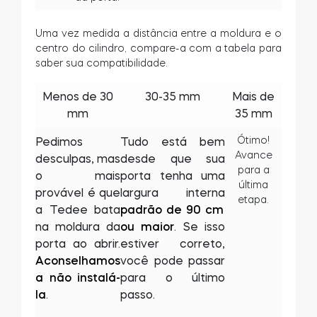
Uma vez medida a distância entre a moldura e o
centro do cilindro, compare-a com a tabela para
saber sua compatibilidade.
Menos de 30
30-35 mm
Mais de
mm
35 mm
Ótimo!
Pedimos
Tudo está bem
Avance
desculpas, mas
desde que sua
para a
o mais
porta tenha uma
última
provável é que
largura interna
etapa.
a Tedee bata
padrão de 90 cm
na moldura da
ou maior
. Se isso
porta ao abrir.
estiver correto,
Aconselhamos
você pode passar
a não instalá-
para o último
la
.
passo.