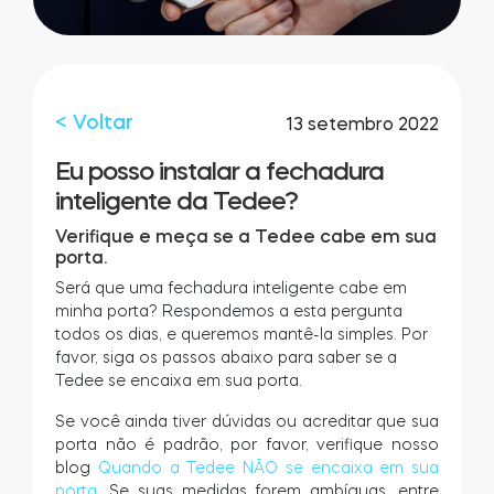
LOCALIZADOR DE LOJAS
LOGIN
COMPRE AGORA
Integrações
Accesorries
< Voltar
13 setembro 2022
Eu posso instalar a fechadura
Tedee Bridge
inteligente da Tedee?
Verifique e meça se a Tedee cabe em sua
porta.
Será que uma fechadura inteligente cabe em
Cilindros
minha porta? Respondemos a esta pergunta
todos os dias, e queremos mantê-la simples. Por
favor, siga os passos abaixo para saber se a
Tedee se encaixa em sua porta.
Adaptadores
Se você ainda tiver dúvidas ou acreditar que sua
porta não é padrão, por favor, verifique nosso
blog
Quando a Tedee NÃO se encaixa em sua
porta
. Se suas medidas forem ambíguas, entre