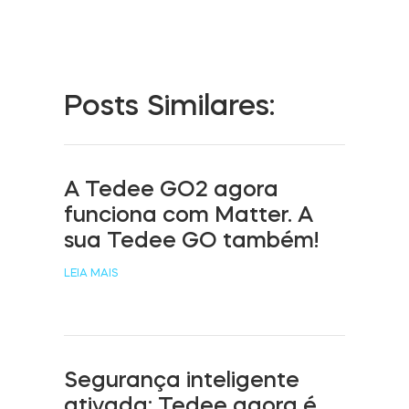
Acesso à casa
Tedee Keypad PRO
Posts Similares:
A Tedee GO2 agora
Tedee Biometric Module
funciona com Matter. A
sua Tedee GO também!
LEIA MAIS
Teclado
Segurança inteligente
Tedee GO2
ativada: Tedee agora é