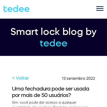
COMO FUNCIONA?
Smart lock blog by
tedee
PRODUTOS
Casa
Fechaduras
SUPORTE
Aluguel
Tedee GO2
< Voltar
13 setembro 2022
LOJA
Uma fechadura pode ser usada
por mais de 50 usuários?
Empresa
Tedee PRO
Sim, você pode dar acesso a qualquer