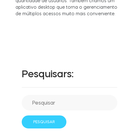
quantidade de usuários. Também criamos um
LOCALIZADOR DE LOJAS
aplicativo desktop que torna o gerenciamento
LOGIN
de múltiplos acessos muito mais conveniente.
COMPRE AGORA
Integrações
Accesorries
Tedee Bridge
Pesquisars:
Cilindros
Adaptadores