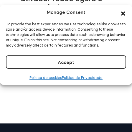
compatível com o
Tedee GO2
Manage Consent
Alarm.com
To provide the best experiences, we use technologies like cookies to
LEIA MAIS
store and/or access device information. Consenting to these
technologies will allow us to process data such as browsing behavior
or unique IDs on this site. Not consenting or withdrawing consent,
may adversely affect certain features and functions.
Tedee já funciona com o
Accept
Samsung SmartThings
Política de cookies
Política de Privacidade
LEIA MAIS