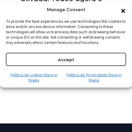
compatível com o
Tedee GO2
Manage Consent
Alarm.com
To provide the best experiences, we use technologies like cookies to
LEIA MAIS
store and/or access device information. Consenting to these
technologies will allow us to process data such as browsing behavior
or unique IDs on this site. Not consenting or withdrawing consent,
may adversely affect certain features and functions.
Tedee já funciona com o
Accept
Samsung SmartThings
Política de cookies Store in
Política de Privacidade Store in
LEIA MAIS
Rijeka
Rijeka