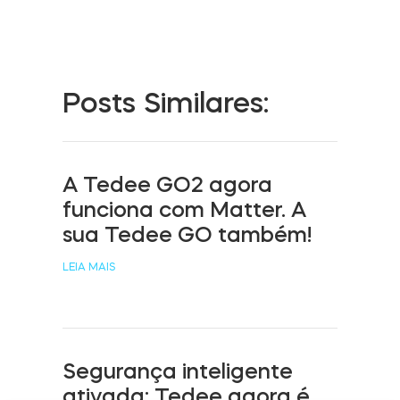
Acesso à casa
Tedee Keypad PRO
Posts Similares:
A Tedee GO2 agora
Tedee Biometric Module
funciona com Matter. A
sua Tedee GO também!
LEIA MAIS
Teclado
Segurança inteligente
Tedee GO2
ativada: Tedee agora é