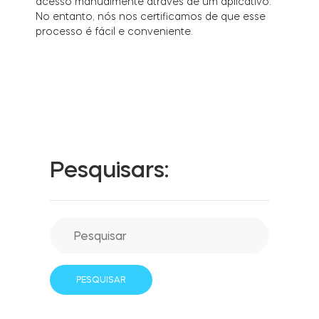
acesso manualmente através de um aplicativo.
LOCALIZADOR DE LOJAS
No entanto, nós nos certificamos de que esse
LOGIN
processo é fácil e conveniente.
COMPRE AGORA
Integrações
Accesorries
Tedee Bridge
Pesquisars:
Cilindros
Adaptadores