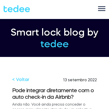
COMO FUNCIONA?
Smart lock blog by
tedee
PRODUTOS
Casa
Fechaduras
SUPORTE
Aluguel
Tedee GO2
< Voltar
13 setembro 2022
LOJA
Pode integrar diretamente com o
auto check-in da Airbnb?
Empresa
Tedee PRO
Ainda não. Você ainda precisa conceder o