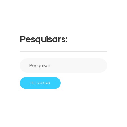
LOCALIZADOR DE LOJAS
LOGIN
COMPRE AGORA
Integrações
Accesorries
Pesquisars:
Tedee Bridge
Cilindros
Adaptadores