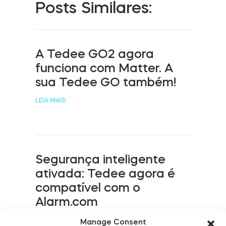
Posts Similares:
Acesso à casa
Tedee Keypad PRO
A Tedee GO2 agora
funciona com Matter. A
sua Tedee GO também!
LEIA MAIS
Tedee Biometric Module
Segurança inteligente
Teclado
ativada: Tedee agora é
compatível com o
Alarm.com
Tedee GO2
LEIA MAIS
Manage Consent