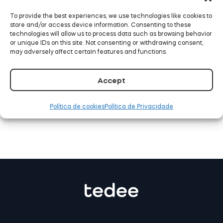
Tedee GO2
To provide the best experiences, we use technologies like cookies to
store and/or access device information. Consenting to these
technologies will allow us to process data such as browsing behavior
or unique IDs on this site. Not consenting or withdrawing consent,
Tedee já funciona com o
may adversely affect certain features and functions.
Samsung SmartThings
Accept
LEIA MAIS
Política de cookies
Política de Privacidade