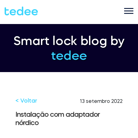
COMO FUNCIONA?
Smart lock blog by
tedee
PRODUTOS
Casa
Fechaduras
SUPORTE
Aluguel
Tedee GO2
< Voltar
13 setembro 2022
LOJA
Instalação com adaptador
nórdico
Empresa
Tedee PRO