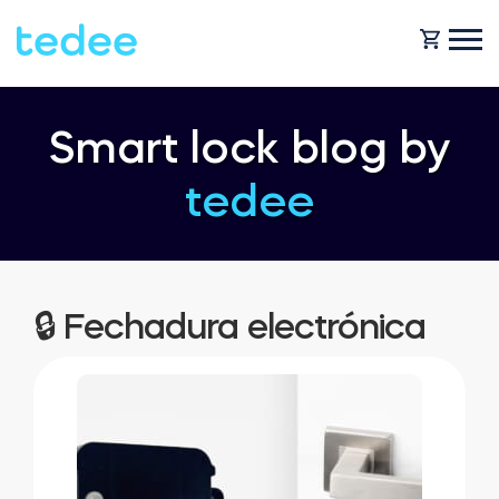
COMO FUNCIONA?
Smart lock blog by
tedee
PRODUTOS
Casa
Fechaduras
BLOG
🔒 Fechadura electrónica
Aluguer
Tedee GO
OBTENHA SUPORTE
Business
Tedee GO2
LOJA