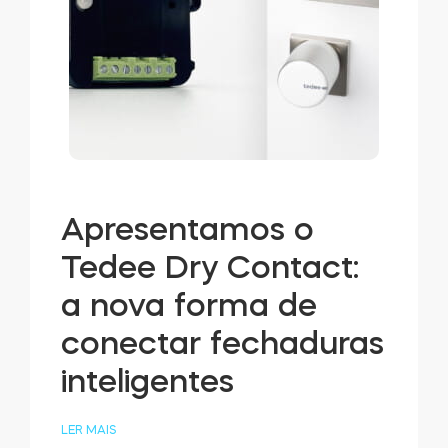
Integrações
LOCALIZADOR DE LOJAS
Tedee PRO
LOGIN
COMPRAR AGORA
Accesorries
Apresentamos o
Tedee Dry Contact:
Tedee Bridge
a nova forma de
conectar fechaduras
Door Sensor
inteligentes
LER MAIS