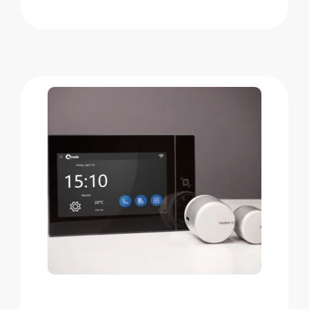
Cilindros
Adaptadores
Acesso ao domicílio
Tedee Keypad PRO
Tedee Biometric Module