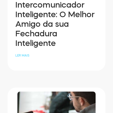
Intercomunicador
Inteligente: O Melhor
Módulo BleBox Smart Relay
Amigo da sua
Fechadura
Inteligente
Tedee Dry Contact
LER MAIS
Tedee GO2
Comprar agora