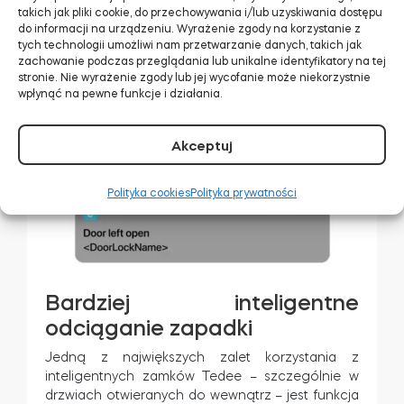
takich jak pliki cookie, do przechowywania i/lub uzyskiwania dostępu
drzwi za pomocą aplikacji Tedee –
do informacji na urządzeniu. Wyrażenie zgody na korzystanie z
aplikacja wymusi przytrzymanie przycisku,
tych technologii umożliwi nam przetwarzanie danych, takich jak
aby wysunąć rygiel, jeśli drzwi nie są
zachowanie podczas przeglądania lub unikalne identyfikatory na tej
stronie. Nie wyrażenie zgody lub jej wycofanie może niekorzystnie
zamknięte.
wpłynąć na pewne funkcje i działania.
Powiadomienia bezpieczeństwa (push)
wysyłane na urządzenie mobilne, jeśli drzwi
pozostają otwarte dłużej niż ustawiony limit
Akceptuj
czasu.
Polityka cookies
Polityka prywatności
Bardziej inteligentne
odciąganie zapadki
Jedną z największych zalet korzystania z
inteligentnych zamków Tedee – szczególnie w
drzwiach otwieranych do wewnątrz – jest funkcja