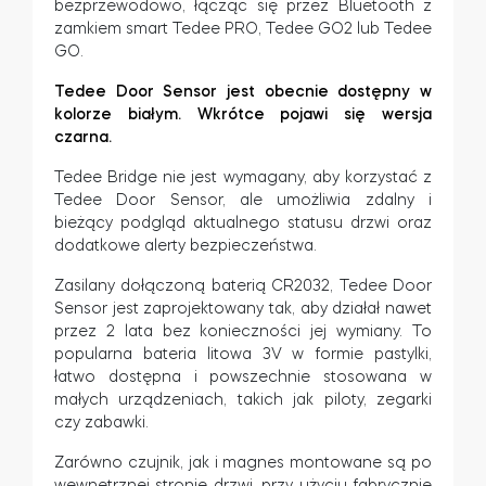
bezprzewodowo, łącząc się przez Bluetooth z
zamkiem smart Tedee PRO, Tedee GO2 lub Tedee
GO.
Tedee Door Sensor jest obecnie dostępny w
kolorze białym. Wkrótce pojawi się wersja
czarna.
Tedee Bridge nie jest wymagany, aby korzystać z
Tedee Door Sensor, ale umożliwia zdalny i
bieżący podgląd aktualnego statusu drzwi oraz
dodatkowe alerty bezpieczeństwa.
Zasilany dołączoną baterią CR2032, Tedee Door
Sensor jest zaprojektowany tak, aby działał nawet
przez 2 lata bez konieczności jej wymiany. To
popularna bateria litowa 3V w formie pastylki,
łatwo dostępna i powszechnie stosowana w
małych urządzeniach, takich jak piloty, zegarki
czy zabawki.
Zarówno czujnik, jak i magnes montowane są po
wewnętrznej stronie drzwi, przy użyciu fabrycznie