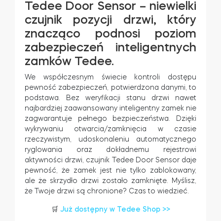
Tedee Door Sensor – niewielki
Adaptery Tedee
czujnik pozycji drzwi, który
znacząco podnosi poziom
zabezpieczeń inteligentnych
zamków Tedee.
Dostępy do domu
We współczesnym świecie kontroli dostępu
pewność zabezpieczeń, potwierdzona danymi, to
podstawa. Bez weryfikacji stanu drzwi nawet
Tedee Keypad PRO
najbardziej zaawansowany inteligentny zamek nie
zagwarantuje pełnego bezpieczeństwa. Dzięki
wykrywaniu otwarcia/zamknięcia w czasie
rzeczywistym, udoskonaleniu automatycznego
ryglowania oraz dokładnemu rejestrowi
Tedee Biometric Module
aktywności drzwi, czujnik Tedee Door Sensor daje
pewność, że zamek jest nie tylko zablokowany,
ale że skrzydło drzwi zostało zamknięte. Myślisz,
że Twoje drzwi są chronione? Czas to wiedzieć.
Moduł przekaźnikowy BleBox
🛒
Już dostępny w Tedee Shop >>