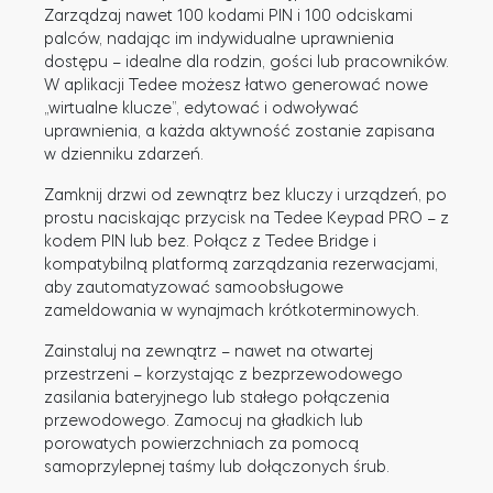
Zarządzaj nawet 100 kodami PIN i 100 odciskami
palców, nadając im indywidualne uprawnienia
dostępu – idealne dla rodzin, gości lub pracowników.
W aplikacji Tedee możesz łatwo generować nowe
Tedee Dry Contact
„wirtualne klucze”, edytować i odwoływać
uprawnienia, a każda aktywność zostanie zapisana
w dzienniku zdarzeń.
Zamknij drzwi od zewnątrz bez kluczy i urządzeń, po
Tedee GO2
prostu naciskając przycisk na Tedee Keypad PRO – z
kodem PIN lub bez. Połącz z Tedee Bridge i
Kup teraz
kompatybilną platformą zarządzania rezerwacjami,
aby zautomatyzować samoobsługowe
zameldowania w wynajmach krótkoterminowych.
Zainstaluj na zewnątrz – nawet na otwartej
przestrzeni – korzystając z bezprzewodowego
zasilania bateryjnego lub stałego połączenia
przewodowego. Zamocuj na gładkich lub
porowatych powierzchniach za pomocą
samoprzylepnej taśmy lub dołączonych śrub.