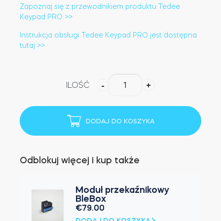
Zapoznaj się z przewodnikiem produktu Tedee
Keypad PRO >>
Instrukcja obsługi Tedee Keypad PRO jest dostępna
tutaj >>
ilość
ILOŚĆ
-
+
Tedee
Keypad
PRO
DODAJ DO KOSZYKA
(Biały)
Odblokuj więcej i kup także
Moduł przekaźnikowy
BleBox
€
79.00
DODAJ DO KOSZYKA