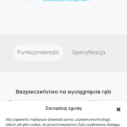
Funkcjonalność
Specyfikacja
Bezpieczeństwo na wyciągnięcie ręki
Zarządzaj dostępem za pomocą nawet 100 unikalnych
Zarządzaj zgodą
odcisków palców, każdy oznaczony do śledzenia
aktywności i dostosowany pod względem uprawnień
Aby zapewnić najlepsze doświadczenia, używamy technologii,
dostępu.
takich jak pliki cookie, do przechowywania i/lub uzyskiwania dostępu