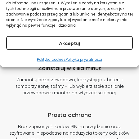
do informacji na urządzeniu. Wyrażenie zgody na korzystanie z
tych technologii umożliwi nam przetwarzanie danych, takich jak
Klucz, który zawsze masz przy sobie
zachowanie podczas przeglądania lub unikalne identyfikatory na tej
stronie. Nie wyrażenie zgody lub jej wycofanie może niekorzystnie
wpłynąć na pewne funkcje i działania.
Zamykaj i otwieraj drzwi bezpiecznym kodem PIN o
długości 5-8 cyfr. Udostępniaj spersonalizowany dostęp
za pomocą nawet 100 aktywnych kodów dla gości,
Akceptuj
odwiedzających lub pracowników.
Polityka cookies
Polityka prywatności
Zainstaluj w kilka minut
Zamontuj bezprzewodowo, korzystając z baterii i
samoprzylepnej taśmy – lub wybierz stałe zasilanie
przewodowe i montaż na wtyczce ściennej.
Prosta ochrona
Brak zapisanych kodów PIN na urządzeniu oraz
szyfrowane, niepodatne na nadużycia tokeny odcisków