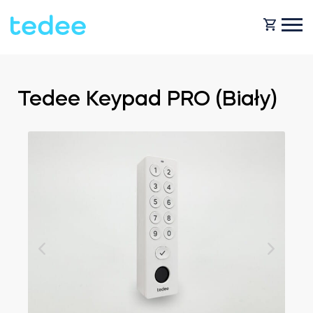
JAK TO DZIAŁA?
Tedee Keypad PRO (Biały)
PRODUKTY
Dom
Smart zamki
KUP TEDEE
Wynajem
Tedee GO2
POMOC
Biznes
Tedee PRO
BLOG