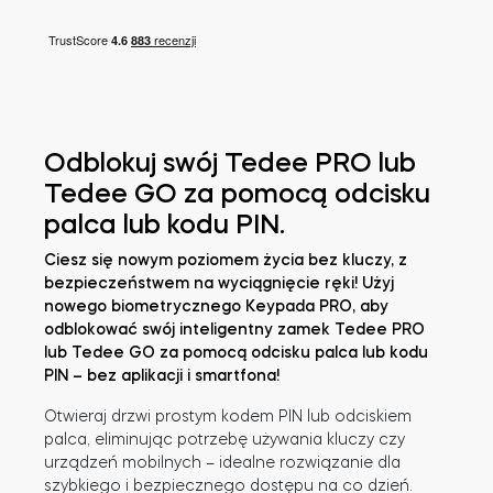
Adaptery Tedee
Dostępy do domu
Odblokuj swój Tedee PRO lub
Tedee GO za pomocą odcisku
palca lub kodu PIN.
Tedee Keypad PRO
Ciesz się nowym poziomem życia bez kluczy, z
bezpieczeństwem na wyciągnięcie ręki! Użyj
nowego biometrycznego Keypada PRO, aby
odblokować swój inteligentny zamek Tedee PRO
Tedee Biometric Module
lub Tedee GO za pomocą odcisku palca lub kodu
PIN – bez aplikacji i smartfona!
Otwieraj drzwi prostym kodem PIN lub odciskiem
palca, eliminując potrzebę używania kluczy czy
urządzeń mobilnych – idealne rozwiązanie dla
Moduł przekaźnikowy BleBox
szybkiego i bezpiecznego dostępu na co dzień.