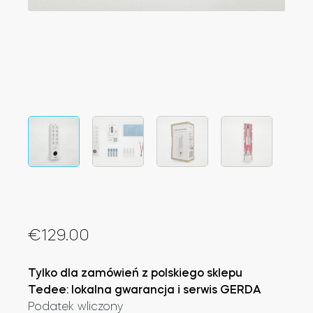
Integracje
Akcesoria
ZNAJDŹ SKLEP
LOGIN
KUP TERAZ
Tedee Bridge
Door Sensor
€
129.00
Dedykowane wkładki Tedee
Tylko dla zamówień z polskiego sklepu
Tedee: lokalna gwarancja i serwis GERDA
Podatek wliczony