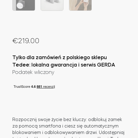
Adaptery Tedee
€
219.00
Dostępy do domu
Tylko dla zamówień z polskiego sklepu
Tedee Keypad PRO
Tedee: lokalna gwarancja i serwis GERDA
Podatek wliczony
Tedee Biometric Module
Rozpocznij swoje życie bez kluczy: odblokuj zamek
za pomocą smartfona i ciesz się automatycznym
Moduł przekaźnikowy BleBox
blokowaniem i odblokowywaniem drzwi. Udostępniaj