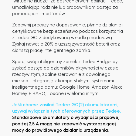
“wirtualne klucze” za pośrednictwem aplikacji Tedee,
umożliwiając rodzinie lub pracownikom dostęp za
pomocą ich smartfonów.
Tedee Dry Contact
Zapewnij precyzyjne dopasowanie, płynne działanie i
certyfikowane bezpieczeństwo podczas korzystania
z Tedee GO z dedykowaną wkładką modułową.
Zyskaj nawet o 20% dłuższą żywotność baterii oraz
cichszą pracę inteligentnego zamka.
Tedee GO2
Sparuj swój inteligentny zamek z Tedee Bridge, by
zyskać dostęp do dzienników aktywności w czasie
Kup teraz
rzeczywistym, zdalne sterowanie z dowolnego
miejsca i integrację z kompatybilnymi systemami
inteligentnego domu: Google Home, Amazon Alexa,
Homey, FIBARO, Loxone i wieloma innymi.
Jeśli chcesz zasilać Tedee GO(2) akumulatorami,
używaj wyłącznie tych oferowanych przez Tedee.
Standardowe akumulatory o wydajności prądowej
poniżej 2,5 A mogą nie zapewnić wystarczającej
mocy do prawidłowego działania urządzenia.