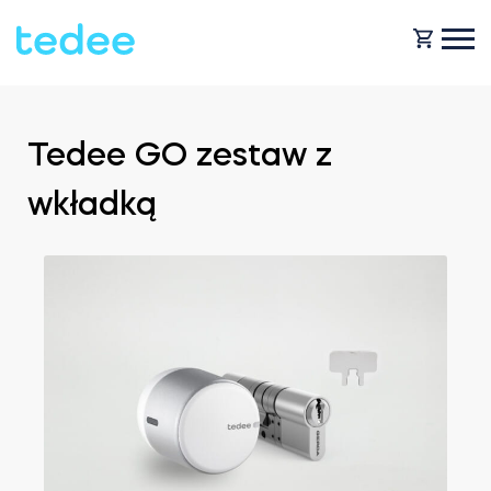
JAK TO DZIAŁA?
Tedee GO zestaw z
wkładką
PRODUKTY
Dom
Smart zamki
KUP TEDEE
Wynajem
Tedee GO2
POMOC
Biznes
Tedee PRO
BLOG