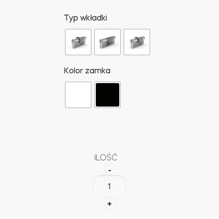
Typ wkładki
Kolor zamka
ILOŚĆ
-
ilość
Tedee
+
GO
zestaw