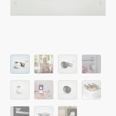
Integracje
Akcesoria
ZNAJDŹ SKLEP
LOGIN
KUP TERAZ
Tedee Bridge
Door Sensor
Dedykowane wkładki Tedee