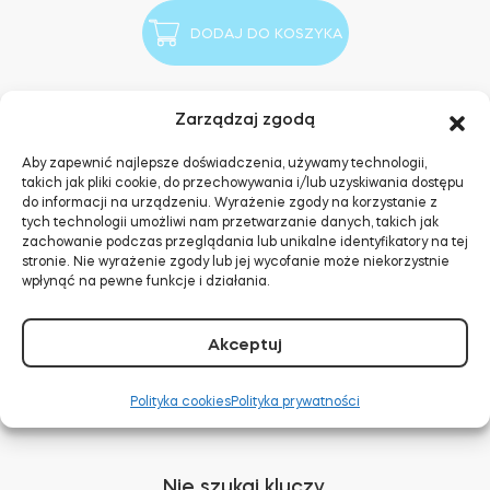
z
DODAJ DO KOSZYKA
wkładką
Zarządzaj zgodą
Aby zapewnić najlepsze doświadczenia, używamy technologii,
takich jak pliki cookie, do przechowywania i/lub uzyskiwania dostępu
do informacji na urządzeniu. Wyrażenie zgody na korzystanie z
tych technologii umożliwi nam przetwarzanie danych, takich jak
zachowanie podczas przeglądania lub unikalne identyfikatory na tej
Funkcjonalność
Specyfikacja
stronie. Nie wyrażenie zgody lub jej wycofanie może niekorzystnie
wpłynąć na pewne funkcje i działania.
Dokumentacja
Akceptuj
Polityka cookies
Polityka prywatności
Nie szukaj kluczy.