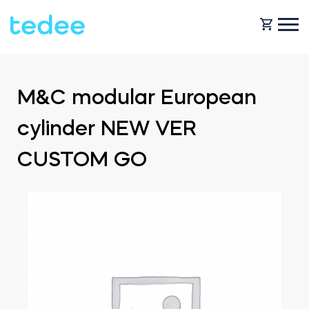
JAK TO DZIAŁA?
M&C modular European
cylinder NEW VER
PRODUKTY
Dom
CUSTOM GO
Smart zamki
KUP TEDEE
Wynajem
Tedee GO2
POMOC
Biznes
Tedee PRO
BLOG