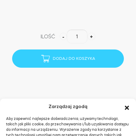
Adaptery Tedee
ilość
ILOŚĆ
-
+
M&C
Dostępy do domu
modular
European
DODAJ DO KOSZYKA
cylinder
Tedee Keypad PRO
NEW
VER
CUSTOM
GO
Tedee Biometric Module
Zarządzaj zgodą
E-mail:
support@tedee.com
Telefon:
+48 22
Aby zapewnić najlepsze doświadczenia, używamy technologii,
takich jak pliki cookie, do przechowywania i/lub uzyskiwania dostępu
307 72 67
Moduł przekaźnikowy BleBox
do informacji na urządzeniu. Wyrażenie zgody na korzystanie z
tych technologii umożliwi nam przetwarzanie danych, takich jak