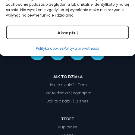
zachowanie podczas przeglądania lub unikalne identyfikatory na tej
stronie. Nie wyrażenie zgody lub jej wycofanie może niekorzystnie
wpłynąć na pewne funkcje i działania.
Tedee Dry Contact
Akceptuj
Polityka cookies
Polityka prywatności
Tedee GO2
Kup teraz
JAK TO DZIAŁA
Jak to działa? | Dom
Jak to działa? | Wynajem
Jak to działa? | Biznes
TEDEE
Kup tedee