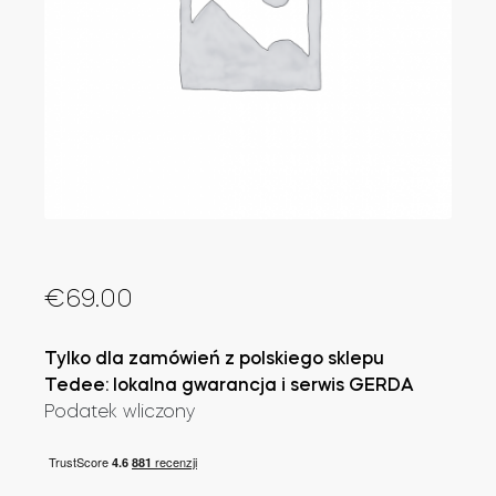
Integracje
Akcesoria
ZNAJDŹ SKLEP
LOGIN
KUP TERAZ
Tedee Bridge
Door Sensor
€
69.00
Tylko dla zamówień z polskiego sklepu
Tedee: lokalna gwarancja i serwis GERDA
Podatek wliczony
Dedykowane wkładki Tedee