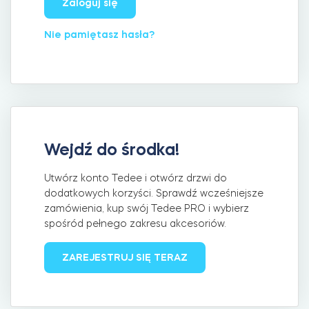
Zaloguj się
Nie pamiętasz hasła?
Integracje
Akcesoria
ZNAJDŹ SKLEP
LOGIN
KUP TERAZ
Tedee Bridge
Wejdź do środka!
Utwórz konto Tedee i otwórz drzwi do
Door Sensor
dodatkowych korzyści. Sprawdź wcześniejsze
zamówienia, kup swój Tedee PRO i wybierz
spośród pełnego zakresu akcesoriów.
Dedykowane wkładki Tedee
ZAREJESTRUJ SIĘ TERAZ