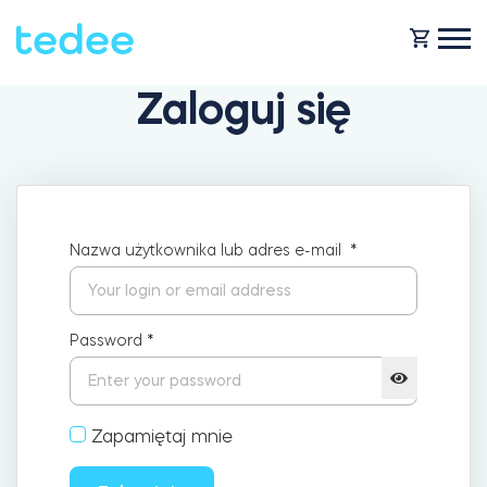
Zaloguj się
JAK TO DZIAŁA?
PRODUKTY
Dom
Nazwa użytkownika lub adres e-mail
*
Smart zamki
KUP TEDEE
Wynajem
Password
*
Tedee GO2
POMOC
Zapamiętaj mnie
Biznes
Tedee PRO
BLOG