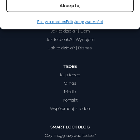
Akceptuj
Polityka cookies
Polityka prywatności
JAK TO DZIAŁA
Tedee Dry Contact
Jak to działa? | Dom
Jak to działa? | Wynajem
Jak to działa? | Biznes
Tedee GO2
TEDEE
Kup teraz
Kup tedee
O nas
Media
Kontakt
Współpracuj z tedee
SMART LOCK BLOG
Czy mogę używać tedee?