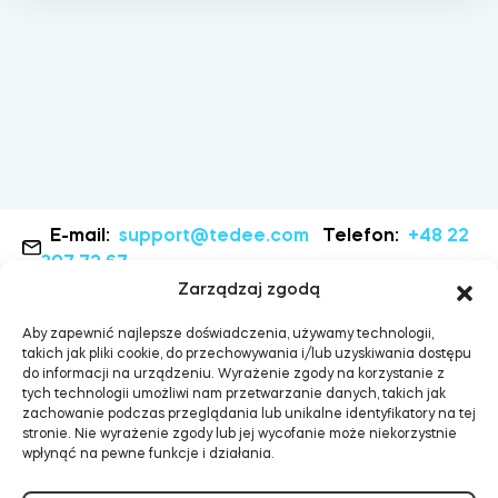
Adaptery Tedee
Dostępy do domu
Tedee Keypad PRO
E-mail:
support@tedee.com
Telefon:
+48 22
307 72 67
Zarządzaj zgodą
Aby zapewnić najlepsze doświadczenia, używamy technologii,
Tedee Biometric Module
takich jak pliki cookie, do przechowywania i/lub uzyskiwania dostępu
do informacji na urządzeniu. Wyrażenie zgody na korzystanie z
tych technologii umożliwi nam przetwarzanie danych, takich jak
zachowanie podczas przeglądania lub unikalne identyfikatory na tej
stronie. Nie wyrażenie zgody lub jej wycofanie może niekorzystnie
wpłynąć na pewne funkcje i działania.
Moduł przekaźnikowy BleBox