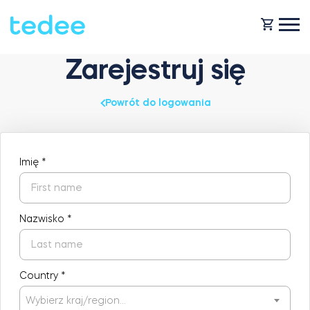
Zarejestruj się
JAK TO DZIAŁA?
Powrót do logowania
PRODUKTY
Dom
Imię
*
Smart zamki
KUP TEDEE
Wynajem
Nazwisko
*
Tedee GO2
POMOC
Country
*
Biznes
Tedee PRO
BLOG
Wybierz kraj/region…