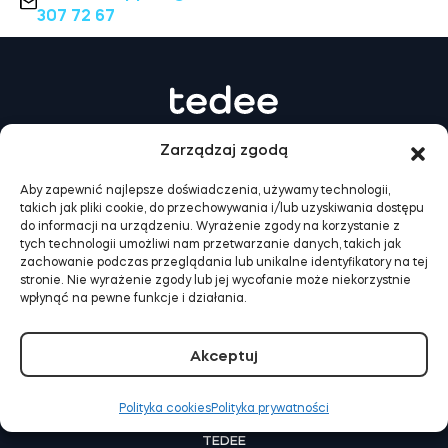
307 72 67
Adaptery Tedee
Dostępy do domu
Zarządzaj zgodą
Aby zapewnić najlepsze doświadczenia, używamy technologii,
Tedee Keypad PRO
takich jak pliki cookie, do przechowywania i/lub uzyskiwania dostępu
do informacji na urządzeniu. Wyrażenie zgody na korzystanie z
tych technologii umożliwi nam przetwarzanie danych, takich jak
zachowanie podczas przeglądania lub unikalne identyfikatory na tej
stronie. Nie wyrażenie zgody lub jej wycofanie może niekorzystnie
wpłynąć na pewne funkcje i działania.
JAK TO DZIAŁA
Tedee Biometric Module
Jak to działa? | Dom
Jak to działa? | Wynajem
Akceptuj
Jak to działa? | Biznes
Polityka cookies
Polityka prywatności
Moduł przekaźnikowy BleBox
TEDEE