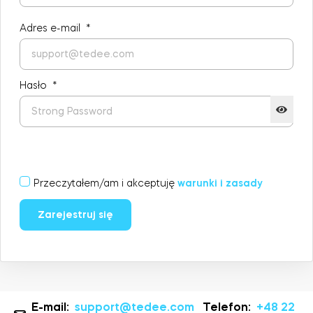
Adres e-mail
*
Integracje
Akcesoria
ZNAJDŹ SKLEP
LOGIN
Hasło
*
KUP TERAZ
Tedee Bridge
Przeczytałem/am i akceptuję
warunki i zasady
Door Sensor
Zarejestruj się
Dedykowane wkładki Tedee
E-mail:
support@tedee.com
Telefon:
+48 22