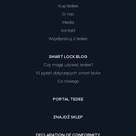
Kup tedee
O nas
Media
Tedee Dry Contact
Kontakt
Współpracuj z tedee
Tedee GO2
SMART LOCK BLOG
Czy mogę używać tedee?
Kup teraz
10 pytań dotyczących smart locka
Co nowego
PORTAL TEDEE
ZNAJDŹ SKLEP
DECLARATION OF CONFORMITY