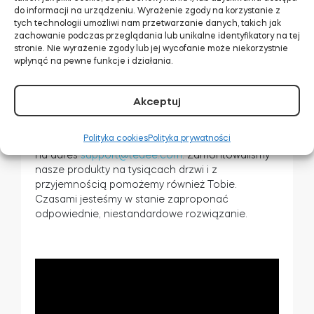
niż 35 mm, skontaktuj
do informacji na urządzeniu. Wyrażenie zgody na korzystanie z
się z nami pod
tych technologii umożliwi nam przetwarzanie danych, takich jak
adresem
zachowanie podczas przeglądania lub unikalne identyfikatory na tej
support@tedee.com
.
stronie. Nie wyrażenie zgody lub jej wycofanie może niekorzystnie
wpłynąć na pewne funkcje i działania.
Akceptuj
Jeśli nie masz pewności co do wymiarów lub
Twoje wyniki są zbliżone do wartości
Polityka cookies
Polityka prywatności
minimalnych,
prześlij nam zdjęcia drzwi i zamka
na adres
support@tedee.com
. Zamontowaliśmy
nasze produkty na tysiącach drzwi i z
przyjemnością pomożemy również Tobie.
Czasami jesteśmy w stanie zaproponać
odpowiednie, niestandardowe rozwiązanie.