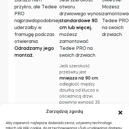
przykro, ale Tedee
otworu
Możesz
PRO
drzwiowego wynosi
zamontowa
najprawdopodobniej
standardowe 90
Tedee PRO
uderzałby w
cm lub więcej
,
na swoich
framugę podczas
możesz
drzwiach.
otwierania.
zamontować
Odradzamy jego
Tedee PRO na
montaż.
swoich drzwiach.
Jeśli szerokość
prześwitu jest
mniejsza niż 90 cm
,
odległość między
dziurką od klucza a
ościeżnicą drzwi
powinna wynosić 35
mm lub więcej.
Zarządzaj zgodą
Jeśli wskazany
Aby zapewnić najlepsze doświadczenia, używamy technologii,
wymiar jest mniejszy
takich jak pliki cookie, do przechowywania i/lub uzyskiwania dostępu