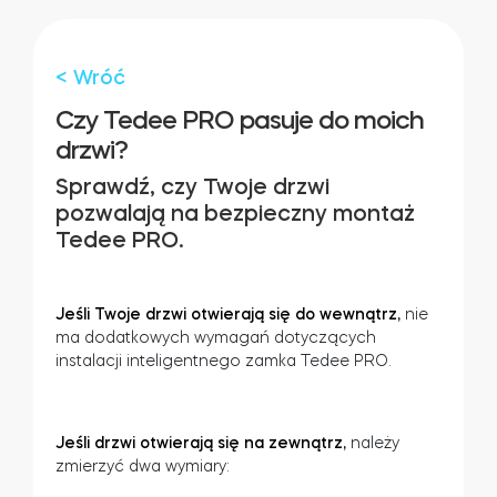
Adaptery Tedee
< Wróć
Czy Tedee PRO pasuje do moich
drzwi?
Dostępy do domu
Sprawdź, czy Twoje drzwi
pozwalają na bezpieczny montaż
Tedee Keypad PRO
Tedee PRO.
Jeśli Twoje drzwi otwierają się do wewnątrz,
nie
ma dodatkowych wymagań dotyczących
Tedee Biometric Module
instalacji inteligentnego zamka Tedee PRO.
Jeśli drzwi otwierają się na zewnątrz,
należy
zmierzyć dwa wymiary:
Moduł przekaźnikowy BleBox