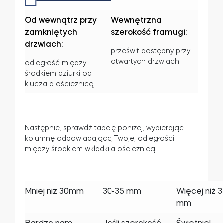
Od wewnątrz przy
Wewnętrzna
zamkniętych
szerokość framugi:
drzwiach:
prześwit dostępny przy
otwartych drzwiach.
odległość między
środkiem dziurki od
klucza a ościeżnicą.
Następnie, sprawdź tabelę poniżej, wybierając
kolumnę odpowiadającą Twojej odległości
między środkiem wkładki a ościeżnicą.
Mniej niż 30mm
30-35 mm
Więcej niż 
mm
Bardzo nam
Jeśli szerokość
Świetnie!