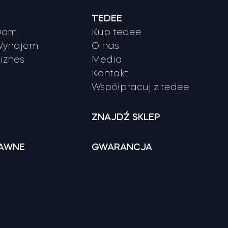
TEDEE
 Dom
Kup tedee
 Wynajem
O nas
Biznes
Media
Kontakt
Współpracuj z tedee
ZNAJDŹ SKLEP
RAWNE
GWARANCJA