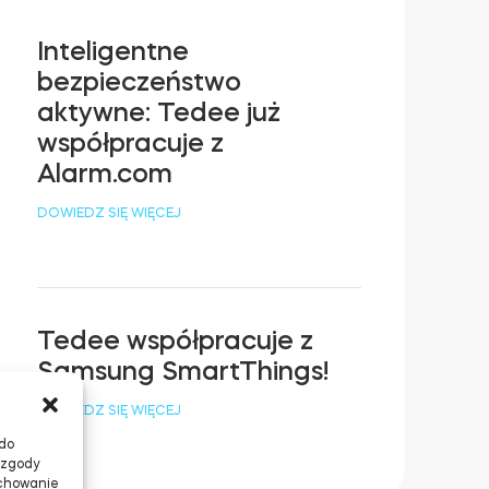
Inteligentne
bezpieczeństwo
aktywne: Tedee już
współpracuje z
Alarm.com
DOWIEDZ SIĘ WIĘCEJ
Tedee współpracuje z
Samsung SmartThings!
DOWIEDZ SIĘ WIĘCEJ
 do
 zgody
achowanie