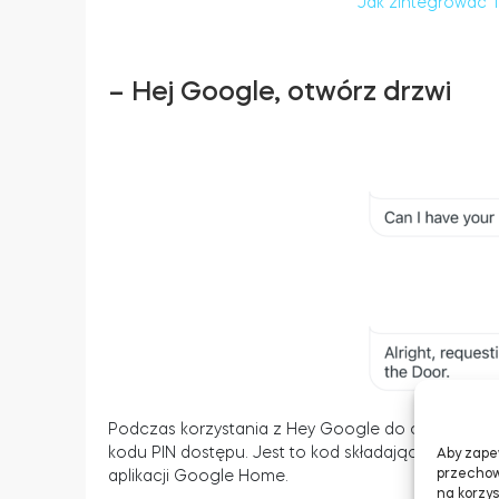
Jak zintegrować 
– Hej Google, otwórz drzwi
Podczas korzystania z Hey Google do otwarcia in
kodu PIN dostępu. Jest to kod składający się z 4
Aby zapew
przechow
aplikacji Google Home.
na korzys