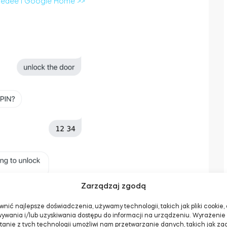
Tedee i Google Home >>
Zarządzaj zgodą
teligentnego zamka, Asystent Google prosi o podanie
 do 10 cyfr, tworzony podczas dodawania Tedee do
nić najlepsze doświadczenia, używamy technologii, takich jak pliki cookie,
ywania i/lub uzyskiwania dostępu do informacji na urządzeniu. Wyrażenie
tanie z tych technologii umożliwi nam przetwarzanie danych, takich jak z