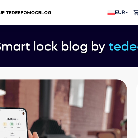
EUR
UP TEDEE
POMOC
BLOG
Smart lock blog by
tede