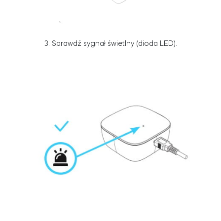
Adaptery Tedee
3.
Sprawdź sygnał świetlny (dioda LED)
.
Dostępy do domu
Tedee Keypad PRO
Tedee Biometric Module
Moduł przekaźnikowy BleBox