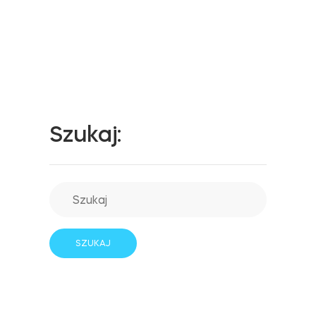
Tedee Dry Contact
Szukaj:
Tedee GO2
Kup teraz