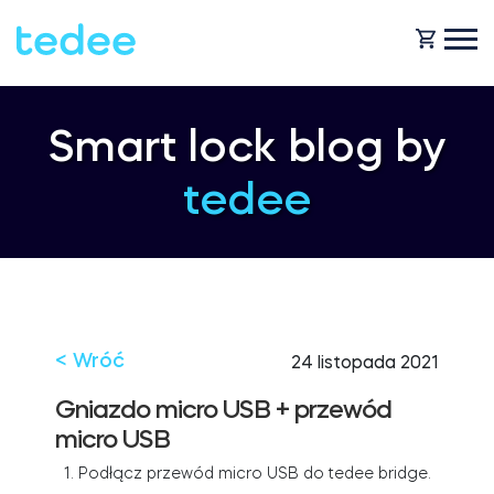
JAK TO DZIAŁA?
Smart lock blog by
tedee
PRODUKTY
Dom
Smart zamki
KUP TEDEE
Wynajem
Tedee GO2
< Wróć
24 listopada 2021
POMOC
Gniazdo micro USB + przewód
micro USB
Biznes
Tedee PRO
1.
Podłącz przewód micro USB do tedee bridge
.
BLOG