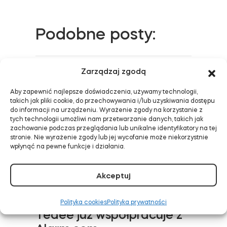
Podobne posty:
Zarządzaj zgodą
Tedee GO2 pracuje z
Aby zapewnić najlepsze doświadczenia, używamy technologii,
Matter. Twój Tedee GO
takich jak pliki cookie, do przechowywania i/lub uzyskiwania dostępu
też!
do informacji na urządzeniu. Wyrażenie zgody na korzystanie z
tych technologii umożliwi nam przetwarzanie danych, takich jak
DOWIEDZ SIĘ WIĘCEJ
zachowanie podczas przeglądania lub unikalne identyfikatory na tej
stronie. Nie wyrażenie zgody lub jej wycofanie może niekorzystnie
wpłynąć na pewne funkcje i działania.
Akceptuj
Inteligentne
bezpieczeństwo aktywne:
Polityka cookies
Polityka prywatności
Tedee już współpracuje z