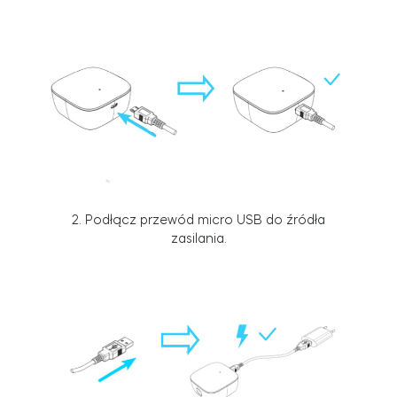
Integracje
Akcesoria
ZNAJDŹ SKLEP
LOGIN
KUP TERAZ
Tedee Bridge
2.
Podłącz przewód micro USB do źródła
Door Sensor
zasilania
.
Dedykowane wkładki Tedee