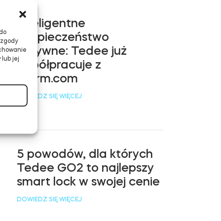
Inteligentne
 do
bezpieczeństwo
 zgody
aktywne: Tedee już
achowanie
lub jej
współpracuje z
Alarm.com
DOWIEDZ SIĘ WIĘCEJ
5 powodów, dla których
Tedee GO2 to najlepszy
smart lock w swojej cenie
DOWIEDZ SIĘ WIĘCEJ