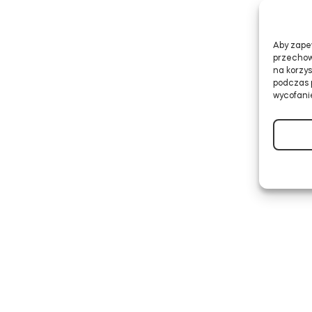
Aby zapew
przechow
na korzys
podczas p
wycofanie