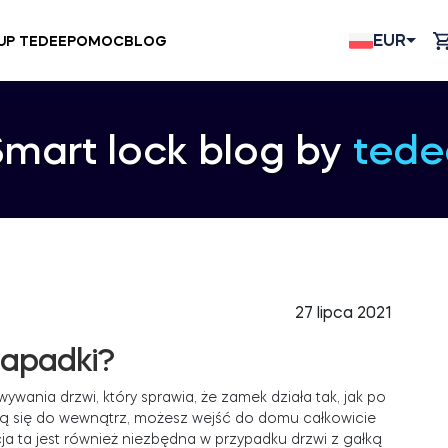
EUR
UP TEDEE
POMOC
BLOG
Smart lock blog by
tede
27 lipca 2021
zapadki?
ania drzwi, który sprawia, że zamek działa tak, jak po
rają się do wewnątrz, możesz wejść do domu całkowicie
ja ta jest również niezbędna w przypadku drzwi z gałką