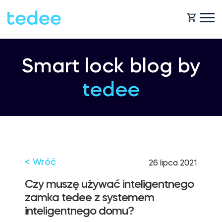
JAK TO DZIAŁA?
Smart lock blog by
tedee
PRODUKTY
Dom
Smart zamki
KUP TEDEE
Wynajem
Tedee GO2
< Wróć
26 lipca 2021
POMOC
Czy muszę używać inteligentnego
zamka tedee z systemem
Biznes
inteligentnego domu?
Tedee PRO
BLOG