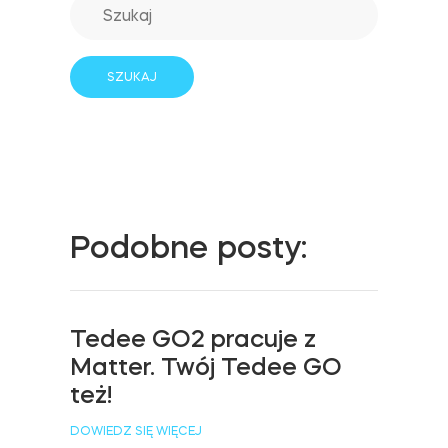
Adaptery Tedee
Dostępy do domu
Tedee Keypad PRO
Podobne posty:
Tedee Biometric Module
Tedee GO2 pracuje z
Matter. Twój Tedee GO
też!
Moduł przekaźnikowy BleBox
DOWIEDZ SIĘ WIĘCEJ