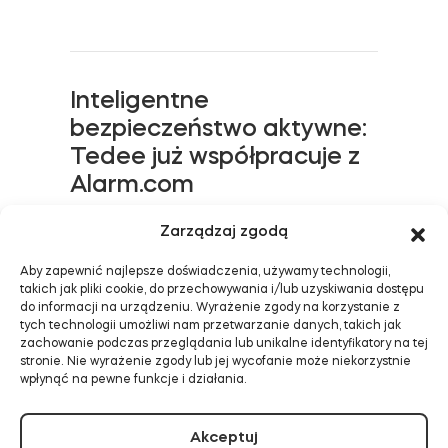
Tedee Dry Contact
Inteligentne
bezpieczeństwo aktywne:
Tedee już współpracuje z
Alarm.com
Tedee GO2
DOWIEDZ SIĘ WIĘCEJ
Zarządzaj zgodą
Kup teraz
Aby zapewnić najlepsze doświadczenia, używamy technologii,
takich jak pliki cookie, do przechowywania i/lub uzyskiwania dostępu
do informacji na urządzeniu. Wyrażenie zgody na korzystanie z
tych technologii umożliwi nam przetwarzanie danych, takich jak
5 powodów, dla których
zachowanie podczas przeglądania lub unikalne identyfikatory na tej
Tedee GO2 to najlepszy
stronie. Nie wyrażenie zgody lub jej wycofanie może niekorzystnie
wpłynąć na pewne funkcje i działania.
smart lock w swojej cenie
DOWIEDZ SIĘ WIĘCEJ
Akceptuj