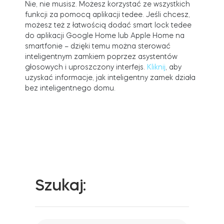
Nie, nie musisz. Możesz korzystać ze wszystkich
funkcji za pomocą aplikacji tedee. Jeśli chcesz,
możesz też z łatwością dodać smart lock tedee
do aplikacji Google Home lub Apple Home na
Integracje
Akcesoria
ZNAJDŹ SKLEP
smartfonie – dzięki temu można sterować
LOGIN
inteligentnym zamkiem poprzez asystentów
głosowych i uproszczony interfejs.
Kliknij
, aby
KUP TERAZ
Tedee Bridge
uzyskać informacje, jak inteligentny zamek działa
bez inteligentnego domu.
Door Sensor
Szukaj:
Dedykowane wkładki Tedee