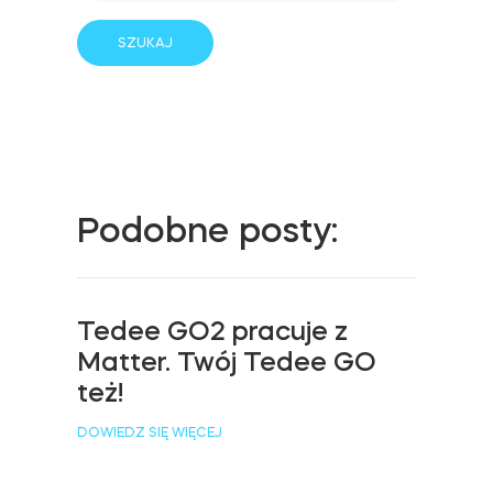
Adaptery Tedee
Dostępy do domu
Podobne posty:
Tedee Keypad PRO
Tedee GO2 pracuje z
Tedee Biometric Module
Matter. Twój Tedee GO
też!
DOWIEDZ SIĘ WIĘCEJ
Moduł przekaźnikowy BleBox