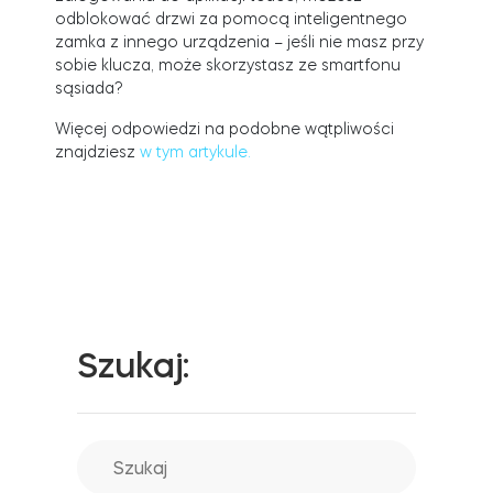
odblokować drzwi za pomocą inteligentnego
zamka z innego urządzenia – jeśli nie masz przy
sobie klucza, może skorzystasz ze smartfonu
Integracje
sąsiada?
Akcesoria
ZNAJDŹ SKLEP
LOGIN
Więcej odpowiedzi na podobne wątpliwości
KUP TERAZ
znajdziesz
w tym artykule.
Tedee Bridge
Door Sensor
Szukaj:
Dedykowane wkładki Tedee