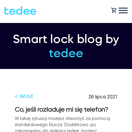
JAK TO DZIAŁA?
Smart lock blog by
tedee
PRODUKTY
Dom
Smart zamki
KUP TEDEE
Wynajem
Tedee GO2
< Wróć
26 lipca 2021
POMOC
Co, jeśli rozładuje mi się telefon?
W takiej sytuacji możesz otworzyć za pomocą
Biznes
standardowego klucza. Dodatkowo, po
Tedee PRO
BLOG
zalogowaniu do aplikacji tedee, możesz