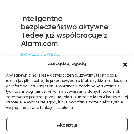
Inteligentne
Tedee Dry Contact
bezpieczeństwo aktywne:
Tedee już współpracuje z
Alarm.com
DOWIEDZ SIĘ WIĘCEJ
Tedee GO2
Zarządzaj zgodą
Kup teraz
Aby zapewnić najlepsze doświadczenia, używamy technologii,
takich jak pliki cookie, do przechowywania i/lub uzyskiwania dostępu
do informacji na urządzeniu. Wyrażenie zgody na korzystanie z
5 powodów, dla których
tych technologii umożliwi nam przetwarzanie danych, takich jak
Tedee GO2 to najlepszy
zachowanie podczas przeglądania lub unikalne identyfikatory na tej
stronie. Nie wyrażenie zgody lub jej wycofanie może niekorzystnie
smart lock w swojej cenie
wpłynąć na pewne funkcje i działania.
DOWIEDZ SIĘ WIĘCEJ
Akceptuj