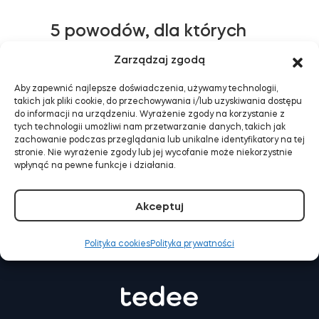
5 powodów, dla których
Tedee GO2 to najlepszy
Tedee Dry Contact
Zarządzaj zgodą
smart lock w swojej cenie
Aby zapewnić najlepsze doświadczenia, używamy technologii,
DOWIEDZ SIĘ WIĘCEJ
takich jak pliki cookie, do przechowywania i/lub uzyskiwania dostępu
do informacji na urządzeniu. Wyrażenie zgody na korzystanie z
tych technologii umożliwi nam przetwarzanie danych, takich jak
Tedee GO2
zachowanie podczas przeglądania lub unikalne identyfikatory na tej
stronie. Nie wyrażenie zgody lub jej wycofanie może niekorzystnie
wpłynąć na pewne funkcje i działania.
Kup teraz
Akceptuj
E-mail:
support@tedee.com
Telefon:
+48 22
307 72 67
Polityka cookies
Polityka prywatności