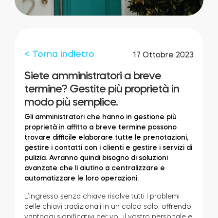
Integrazioni
LOCALIZZATORE DI NEGOZI
Tedee PRO
ACCEDI
< Torna indietro
17 Ottobre 2023
ACQUISTA ORA
Siete amministratori a breve
termine? Gestite più proprietà in
Accessori
modo più semplice.
Gli amministratori che hanno in gestione più
proprietà in affitto a breve termine possono
Tedee Bridge
trovare difficile elaborare tutte le prenotazioni,
gestire i contatti con i clienti e gestire i servizi di
pulizia. Avranno quindi bisogno di soluzioni
avanzate che li aiutino a centralizzare e
automatizzare le loro operazioni.
Door Sensor
L’ingresso senza chiave risolve tutti i problemi
delle chiavi tradizionali in un colpo solo, offrendo
vantaggi significativi per voi, il vostro personale e