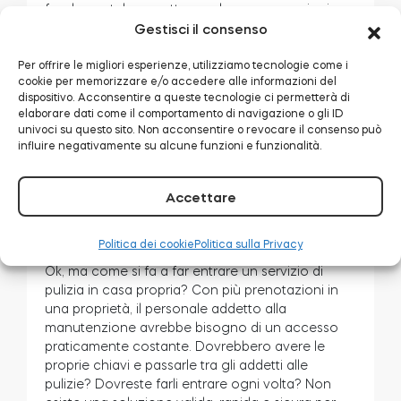
fondamentale per ottenere buone recensioni e
aumentare il numero di prenotazioni. Anche gli
Gestisci il consenso
host più esperti possono avere problemi a gestire
tutto, dalle richieste di prenotazione alle
Per offrire le migliori esperienze, utilizziamo tecnologie come i
cookie per memorizzare e/o accedere alle informazioni del
domande degli ospiti. L’automazione della
dispositivo. Acconsentire a queste tecnologie ci permetterà di
messaggistica aiuterà a ridurre al minimo le
elaborare dati come il comportamento di navigazione o gli ID
attività ripetitive e a risolvere rapidamente i
univoci su questo sito. Non acconsentire o revocare il consenso può
potenziali problemi che possono sorgere. Il tutto
influire negativamente su alcune funzioni e funzionalità.
gestito da un’unica postazione per migliorare la
comunicazione.
Accettare
Anche il personale dell’alloggio deve
essere coinvolto
Politica dei cookie
Politica sulla Privacy
.
Ok, ma come si fa a far entrare un servizio di
pulizia in casa propria? Con più prenotazioni in
una proprietà, il personale addetto alla
manutenzione avrebbe bisogno di un accesso
praticamente costante. Dovrebbero avere le
proprie chiavi e passarle tra gli addetti alle
pulizie? Dovreste farli entrare ogni volta? Non