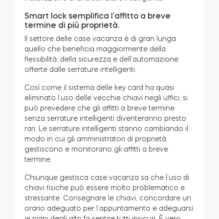
Smart lock semplifica l’affitto a breve
termine di più proprietà.
Il settore delle case vacanza è di gran lunga
Modulo relè intelligente BleBox
quello che beneficia maggiormente della
flessibilità, della sicurezza e dell’automazione
offerte dalle serrature intelligenti.
.
Così come il sistema delle key card ha quasi
Tedee Dry Contact
eliminato l’uso delle vecchie chiavi negli uffici, si
può prevedere che gli affitti a breve termine
senza serrature intelligenti diventeranno presto
rari. Le serrature intelligenti stanno cambiando il
modo in cui gli amministratori di proprietà
gestiscono e monitorano gli affitti a breve
termine.
Chiunque gestisca case vacanza sa che l’uso di
chiavi fisiche può essere molto problematico e
stressante. Consegnare le chiavi, concordare un
orario adeguato per l’appuntamento e adeguarsi
Tedee GO2
ai piani degli altri fa sentire tutti insicuri. È vero