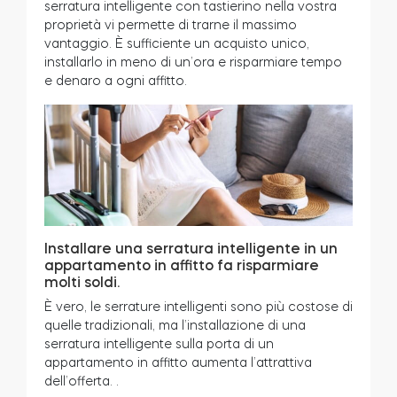
serratura intelligente con tastierino nella vostra
proprietà vi permette di trarne il massimo
vantaggio. È sufficiente un acquisto unico,
installarlo in meno di un’ora e risparmiare tempo
Modulo relè intelligente BleBox
e denaro a ogni affitto.
Tedee Dry Contact
Installare una serratura intelligente in un
Tedee GO2
appartamento in affitto fa risparmiare
molti soldi.
È vero, le serrature intelligenti sono più costose di
Acquista ora
quelle tradizionali, ma l’installazione di una
serratura intelligente sulla porta di un
appartamento in affitto aumenta l’attrattiva
dell’offerta.
.