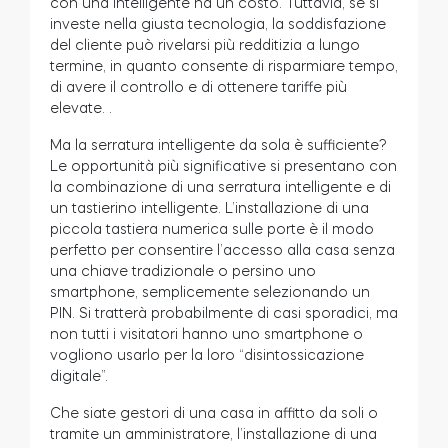
con una intelligente ha un costo. Tuttavia, se si
investe nella giusta tecnologia, la soddisfazione
Cilindri
del cliente può rivelarsi più redditizia a lungo
termine, in quanto consente di risparmiare tempo,
di avere il controllo e di ottenere tariffe più
elevate.
.
Adattatori
Ma la serratura intelligente da sola è sufficiente?
Le opportunità più significative si presentano con
la combinazione di una serratura intelligente e di
un tastierino intelligente. L’installazione di una
piccola tastiera numerica sulle porte è il modo
Casa acces
perfetto per consentire l’accesso alla casa senza
una chiave tradizionale o persino uno
smartphone, semplicemente selezionando un
PIN. Si tratterà probabilmente di casi sporadici, ma
Tedee Keypad PRO
non tutti i visitatori hanno uno smartphone o
vogliono usarlo per la loro “disintossicazione
digitale”
.
Che siate gestori di una casa in affitto da soli o
Tedee Biometric Module
tramite un amministratore, l’installazione di una