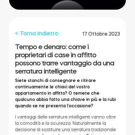
Integrazioni
LOCALIZZATORE DI NEGOZI
Tedee PRO
ACCEDI
< Torna indietro
17 Ottobre 2023
ACQUISTA ORA
Tempo e denaro: come i
proprietari di case in affitto
Accessori
possono trarre vantaggio da una
serratura intelligente
Tedee Bridge
Siete stanchi di consegnare e ritirare
continuamente le chiavi del vostro
appartamento in affitto? O temete che
qualcuno abbia fatto una chiave in più e la rubi
quando se ne presenta l’occasione?
Door Sensor
I vantaggi delle serrature intelligenti vanno oltre
la comodità e la sicurezza. Naturalmente la
decisione di sostituire una serratura tradizionale