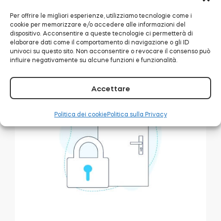
difficile.
Per offrire le migliori esperienze, utilizziamo tecnologie come i
Qui
, potete trovare dieci risposte ai maggiori
cookie per memorizzare e/o accedere alle informazioni del
dubbi sulle serrature intelligenti, se avete bisogno
dispositivo. Acconsentire a queste tecnologie ci permetterà di
elaborare dati come il comportamento di navigazione o gli ID
di maggiori informazioni.
univoci su questo sito. Non acconsentire o revocare il consenso può
influire negativamente su alcune funzioni e funzionalità.
Accettare
Politica dei cookie
Politica sulla Privacy