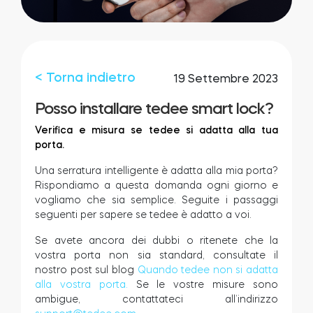
Integrazioni
LOCALIZZATORE DI NEGOZI
Tedee PRO
ACCEDI
< Torna indietro
19 Settembre 2023
ACQUISTA ORA
Posso installare tedee smart lock?
Verifica e misura se tedee si adatta alla tua
Accessori
porta.
Una serratura intelligente è adatta alla mia porta?
Tedee Bridge
Rispondiamo a questa domanda ogni giorno e
vogliamo che sia semplice. Seguite i passaggi
seguenti per sapere se tedee è adatto a voi.
Se avete ancora dei dubbi o ritenete che la
vostra porta non sia standard, consultate il
Door Sensor
nostro post sul blog
Quando tedee non si adatta
alla vostra porta.
Se le vostre misure sono
ambigue, contattateci all’indirizzo