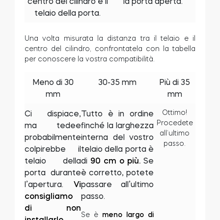
centro del cilindro e il
la porta aperta.
telaio della porta.
Una volta misurata la distanza tra il telaio e il
centro del cilindro, confrontatela con la tabella
per conoscere la vostra compatibilità.
Meno di 30
30-35 mm
Più di 35
mm
mm
Ottimo!
Ci dispiace,
Tutto è in ordine
Procedete
ma tedee
finché la larghezza
all’ultimo
probabilmente
interna del vostro
passo.
colpirebbe il
telaio della porta è
telaio della
di
90 cm o più.
Se
porta durante
è corretto, potete
l’apertura.
Vi
passare all’ultimo
consigliamo
passo.
di non
Se è
meno largo di
installarlo.