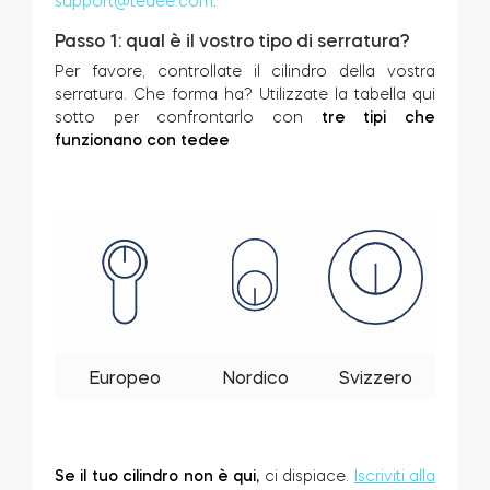
support@tedee.com
.
Cilindri
Passo 1: qual è il vostro tipo di serratura?
Per favore, controllate il cilindro della vostra
serratura. Che forma ha? Utilizzate la tabella qui
sotto per confrontarlo con
tre tipi che
funzionano con tedee
Adattatori
Casa acces
Tedee Keypad PRO
Europeo
Nordico
Svizzero
Tedee Biometric Module
Se il tuo cilindro non è qui,
ci dispiace.
Iscriviti alla