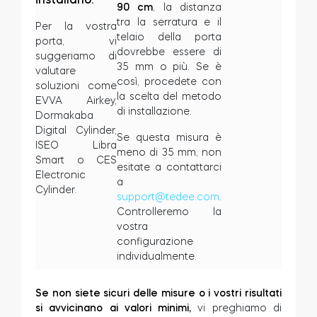
90 cm
, la distanza
tra la serratura e il
Per la vostra
telaio della porta
porta, vi
dovrebbe essere di
suggeriamo di
35 mm o più. Se è
valutare
così, procedete con
soluzioni come
la scelta del metodo
EVVA Airkey,
di installazione.
Dormakaba
Digital Cylinder,
Se questa misura è
ISEO Libra
meno di 35 mm, non
Smart o CES
esitate a contattarci
Electronic
a
Cylinder.
support@tedee.com
.
Controlleremo la
vostra
configurazione
individualmente.
Se non siete sicuri delle misure o i vostri risultati
si avvicinano ai valori minimi,
vi preghiamo di