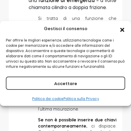
una
funzione di emergenza
– a volte
chiamata cilindro a doppia frizione.
Si tratta di una funzione che
consente di ruotare una chiave
Gestisci il consenso
all’interno di un cilindro, anche
quando c’è un’altra chiave inserita su
Per offrire le migliori esperienze, utilizziamo tecnologie come i
un altro lato. È fondamentale per
cookie per memorizzare e/o accedere alle informazioni del
azionare il tedee ed essere
dispositivo. Acconsentire a queste tecnologie ci permetterà di
comunque in grado di sbloccare la
elaborare dati come il comportamento di navigazione o gli ID
porta con una chiave.
univoci su questo sito. Non acconsentire o revocare il consenso può
influire negativamente su alcune funzioni e funzionalità.
Per verificare se il vostro cilindro
funziona in questo modo, inserite le
Accettare
chiavi contemporaneamente su
entrambi i lati della serratura.
Se è
possibile e la rotazione di una chiave
Politica dei cookie
Politica sulla Privacy
sposta anche l’altra
, siete pronti per
l’ultima misurazione.
Se non è possibile inserire due chiavi
contemporaneamente,
ci dispiace.