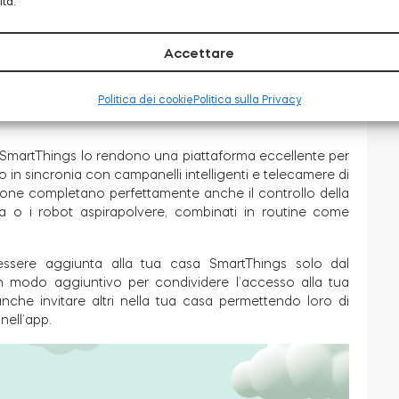
ità.
Accettare
zzate con condizioni specifiche per l’utente, rendendo
Politica dei cookie
Politica sulla Privacy
un sistema SmartThings – offrendo esperienze uniche per
di SmartThings lo rendono una piattaforma eccellente per
o in sincronia con campanelli intelligenti e telecamere di
zione completano perfettamente anche il controllo della
gia o i robot aspirapolvere, combinati in routine come
essere aggiunta alla tua casa SmartThings solo dal
 un modo aggiuntivo per condividere l’accesso alla tua
anche invitare altri nella tua casa permettendo loro di
ell’app.