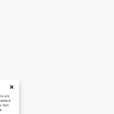
are e/o
metterà
o. Non
 e