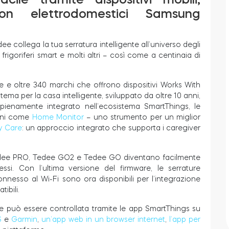
n elettrodomestici Samsung
dee collega la tua serratura intelligente all’universo degli
 frigoriferi smart e molti altri – così come a centinaia di
bale e oltre 340 marchi che offrono dispositivi Works With
tema per la casa intelligente, sviluppato da oltre 10 anni,
ienamente integrato nell’ecosistema SmartThings, le
ioni come
Home Monitor
– uno strumento per un miglior
y Care
: un approccio integrato che supporta i caregiver
Tedee PRO, Tedee GO2 e Tedee GO diventano facilmente
nnessi. Con l’ultima versione del firmware, le serrature
nnesso al Wi-Fi sono ora disponibili per l’integrazione
ibili.
dee può essere controllata tramite le app SmartThings su
S
e
Garmin
,
un’app web in un browser internet
,
l’app per