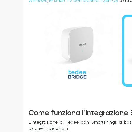
Windows
,
le smart TV con sistema Tizen OS
e altr
Come funziona l’integrazion
L’integrazione di Tedee con SmartThings si ba
alcune implicazioni.