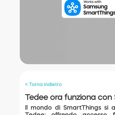
< Torna indietro
Tedee ora funziona co
Il mondo di SmartThings si ap
Tedee: offrendo accesso fac