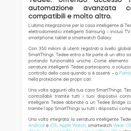
automazione avanzata co
compatibili e molto altro.
L’ultima integrazione per la casa intelligente di Te
elettrodomestici intelligenti Samsung – inclusi TV,
smartphone, tablet e smartwatch Galaxy.
Con 350 milioni di utenti registrati a livello glo
SmartThings, Tedee entra a far parte di un altro sis
portando funzionalità uniche. Come elemento p
serrature intelligenti Tedee partecipano a soluz
controllo della casa quando si è assenti – o
Famil
nella protezione dei propri cari.
Una volta aggiunti alla tua casa SmartThings, 
controllabili tramite tutti i tuoi dispositivi co
intelligenti Tedee abbinate a un Tedee Bridge co
tramite l’app SmartThings su tutti i dispositivi compat
Una volta integrata, la serratura intelligente Te
Android
e
iOS, Apple Watch
, smartwatch
Wear O