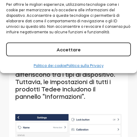
Per offrire le migliori esperienze, utilizziamo tecnologie come i
cookie per memorizzare e/o accedere alle informazioni del
dispositivo. Acconsentire a queste tecnologie ci permetterà di
elaborare dati come il comportamento di navigazione o gli ID
univoci su questo sito. Non acconsentire o revocare il consenso può
influire negativamente su alcune funzioni e funzionalità.
Nell’elenco delle impostazioni,
scorri fino all’opzione “Informazioni”
e selezionala.
Accettare
Come con la schermata di stato –
Politica dei cookie
Politica sulla Privacy
le impostazioni disponibili
differiscono tra i tipi di dispositivo.
Tuttavia, le impostazioni di tutti i
prodotti Tedee includono il
pannello “Informazioni”.