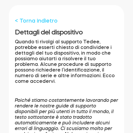
Cilindri
< Torna indietro
Dettagli del dispositivo
Adattatori
Quando ti rivolgi al supporto Tedee,
potrebbe esserti chiesto di condividere i
dettagli del tuo dispositivo, in modo che
possiamo aiutarti a risolvere il tuo
problema. Alcune procedure di supporto
possono richiedere l’identificazione, il
Casa acces
numero di serie e altre informazioni. Ecco
come accedervi.
Tedee Keypad PRO
Poiché stiamo costantemente lavorando per
rendere le nostre guide di supporto
disponibili per più utenti in tutto il mondo, il
testo sottostante è stato tradotto
automaticamente e può includere alcuni
Tedee Biometric Module
errori di linguaggio. Ci scusiamo molto per