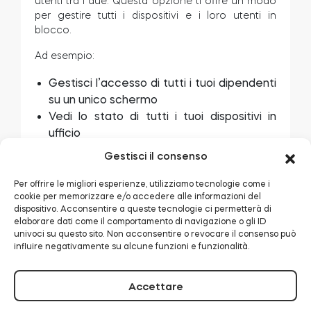
utenti tra i due. Questa opzione ti offre un modo
per gestire tutti i dispositivi e i loro utenti in
blocco.
Ad esempio:
Gestisci l’accesso di tutti i tuoi dipendenti
su un unico schermo
Vedi lo stato di tutti i tuoi dispositivi in
ufficio
Ma controlla i tuoi dispositivi domestici e
Gestisci il consenso
l’accesso della famiglia in un’altra
dashboard.
Per offrire le migliori esperienze, utilizziamo tecnologie come i
cookie per memorizzare e/o accedere alle informazioni del
Scopri di più sulle organizzazioni Tedee qui >>
dispositivo. Acconsentire a queste tecnologie ci permetterà di
elaborare dati come il comportamento di navigazione o gli ID
E se uso solo una serratura intelligente?
univoci su questo sito. Non acconsentire o revocare il consenso può
influire negativamente su alcune funzioni e funzionalità.
La tua casa funge da unica e sola
organizzazione, con un solo dispositivo – o un
Accettare
ulteriore ponte intelligente o tastierino. In questa
situazione, la vista dell’organizzazione potrebbe