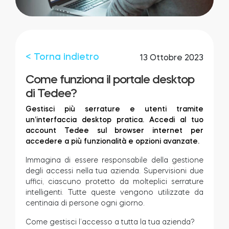
Integrazioni
LOCALIZZATORE DI NEGOZI
Tedee PRO
ACCEDI
< Torna indietro
13 Ottobre 2023
ACQUISTA ORA
Come funziona il portale desktop
di Tedee?
Accessori
Gestisci più serrature e utenti tramite
un’interfaccia desktop pratica. Accedi al tuo
account Tedee sul browser internet per
Tedee Bridge
accedere a più funzionalità e opzioni avanzate.
Immagina di essere responsabile della gestione
degli accessi nella tua azienda. Supervisioni due
uffici, ciascuno protetto da molteplici serrature
Door Sensor
intelligenti. Tutte queste vengono utilizzate da
centinaia di persone ogni giorno.
Come gestisci l’accesso a tutta la tua azienda?